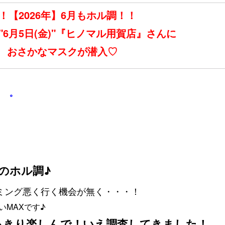
！【2026年】6月もホル調
！！
6月5日(金)"
『ヒノマル用賀店』さんに
おさかなマスクが潜入♡
。゜
のホル調♪
ミング悪く行く機会が無く・・・！
MAXです♪
っきり楽しんで！いえ調査してきました！