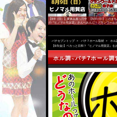
【8/9（日）】夏休み真っ只中
【5/31(日)】このま
の『ヒノマル用賀店』さんへあ
んに！グランワール
しのマスクが出撃！
子店（鳥取県）に遊
ト発見！？
パチセブントップ
パチ７ホール取材
ホル
【6/5(金)】ペカっと日和？『ヒノマル用賀店』
ホル調~パチ7ホール調