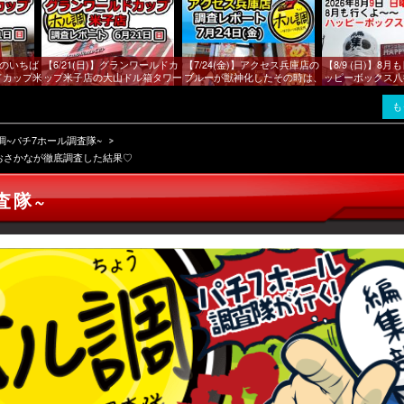
ちのいちば
【6/21(日)】グランワールドカ
【7/24(金)】アクセス兵庫店の
【8/9 (日)】8月
ドカップ米
ップ米子店の大山ドル箱タワー
ブルーが獣神化したその時は、
ッピーボックス八
べるポイン
は標高だけでなく全体的には厚
ブルーの技を意識して立ち回ろ
月もホル調だ～！
みがあった～！
うぞ！
も
調~パチ7ホール調査隊~
をおさかなが徹底調査した結果♡
査隊~