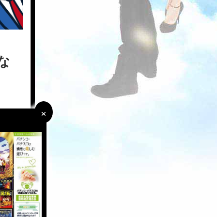
な
×
×