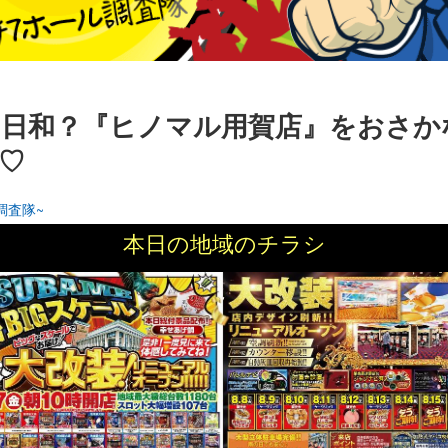
っと日和？『ヒノマル用賀店』をおさか
♡
調査隊~
本日の地域のチラシ