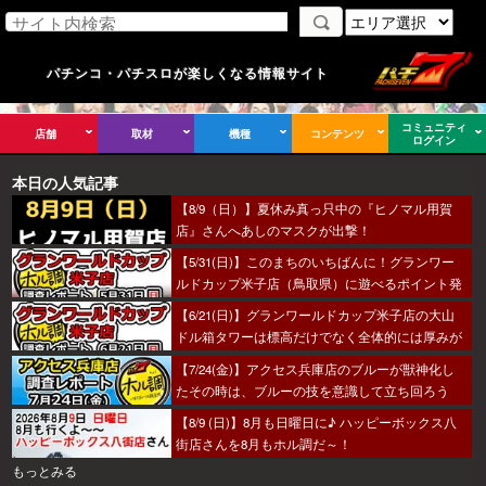
パチンコ・パチスロが楽しくなる情報サイト
コミュニティ
店舗
取材
機種
コンテンツ
ログイン
本日の人気記事
【8/9（日）】夏休み真っ只中の『ヒノマル用賀
店』さんへあしのマスクが出撃！
【5/31(日)】このまちのいちばんに！グランワー
ルドカップ米子店（鳥取県）に遊べるポイント発
見！？
【6/21(日)】グランワールドカップ米子店の大山
ドル箱タワーは標高だけでなく全体的には厚みが
あった～！
【7/24(金)】アクセス兵庫店のブルーが獣神化し
たその時は、ブルーの技を意識して立ち回ろう
ぞ！
【8/9 (日)】8月も日曜日に♪ ハッピーボックス八
街店さんを8月もホル調だ～！
もっとみる