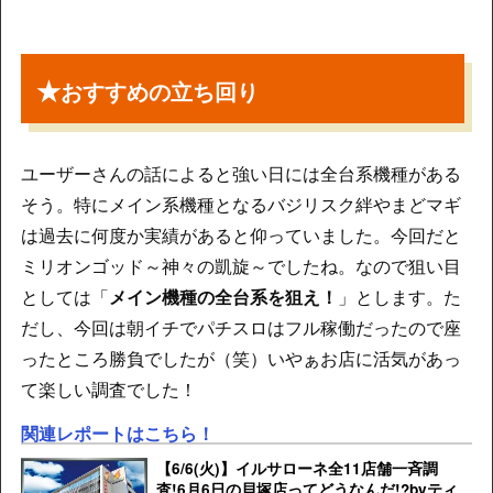
★
おすすめの立ち回り
ユーザーさんの話によると強い日には全台系機種がある
そう。特にメイン系機種となるバジリスク絆やまどマギ
は過去に何度か実績があると仰っていました。今回だと
ミリオンゴッド～神々の凱旋～でしたね。なので狙い目
としては「
メイン機種の全台系を狙え！
」とします。た
だし、今回は朝イチでパチスロはフル稼働だったので座
ったところ勝負でしたが（笑）いやぁお店に活気があっ
て楽しい調査でした！
関連レポートはこちら！
【6/6(火)】イルサローネ全11店舗一斉調
査!6月6日の貝塚店ってどうなんだ!?byティ