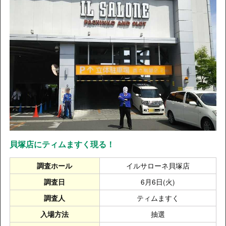
貝塚店にティムますく現る！
イルサローネ貝塚店
調査ホール
6月6日(火)
調査日
ティムますく
調査人
抽選
入場方法