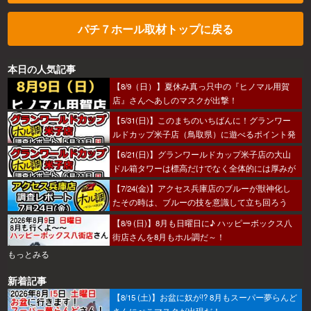
パチ７ホール取材トップに戻る
本日の人気記事
【8/9（日）】夏休み真っ只中の『ヒノマル用賀
店』さんへあしのマスクが出撃！
【5/31(日)】このまちのいちばんに！グランワー
ルドカップ米子店（鳥取県）に遊べるポイント発
見！？
【6/21(日)】グランワールドカップ米子店の大山
ドル箱タワーは標高だけでなく全体的には厚みが
あった～！
【7/24(金)】アクセス兵庫店のブルーが獣神化し
たその時は、ブルーの技を意識して立ち回ろう
ぞ！
【8/9 (日)】8月も日曜日に♪ ハッピーボックス八
街店さんを8月もホル調だ～！
もっとみる
新着記事
【8/15 (土)】お盆に奴が!? 8月もスーパー夢らんど
さんにぺこマスクが出現だ！