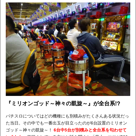
『ミリオンゴッド～神々の凱旋～』が全台系!?
パチスロについてはどの機種にも別積みがたくさんある状況だっ
た当日。その中でも一番出玉が目立ったのが6台設置のミリオン
ゴッド～神々の凱旋～！
6台中5台が別積みと全台系を匂わせて