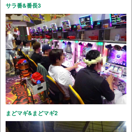
サラ番&番長3
まどマギ&まどマギ2