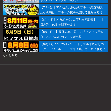
【7/24(金)】アクセス兵庫店のブルーが獣神化し
たその時は、ブルーの技を意識して立ち回ろう
ぞ！
【8/11(祝)】メガボックス3店舗合同調査!! 【本
気創造】の日を調査せよ！
【8/9（日）】夏休み真っ只中の『ヒノマル用賀
店』さんへあしのマスクが出撃！
【8/8(土)】YAH YAH YAH！ トリプル末広がりの
『グランワールドカップ米子店』で一緒に勝ちに
行こうか～！
もっとみる