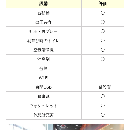
設備
評価
台移動
◯
出玉共有
◯
貯玉・再プレー
◯
朝並び時のトイレ
◯
空気清浄機
◯
消臭剤
◯
分煙
-
Wi-Fi
-
台間USB
一部設置
食事処
◯
ウォシュレット
◯
休憩所充実
◯