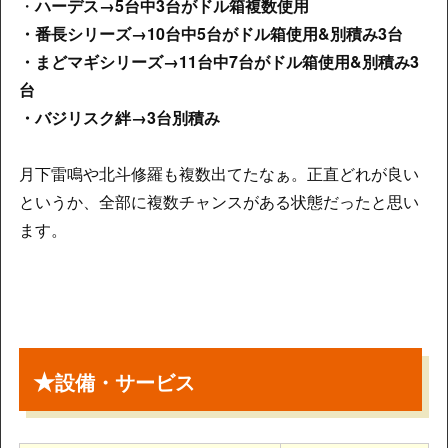
・
ハーデス→5台中3台がドル箱複数使用
・
番長シリーズ→10台中5台がドル箱使用&別積み3台
・
まどマギシリーズ→11台中7台がドル箱使用&別積み3
台
・バジリスク
絆→3台別積み
月下雷鳴や北斗修羅も複数出てたなぁ。正直どれが良い
というか、全部に複数チャンスがある状態だったと思い
ます。
★
設備・サービス