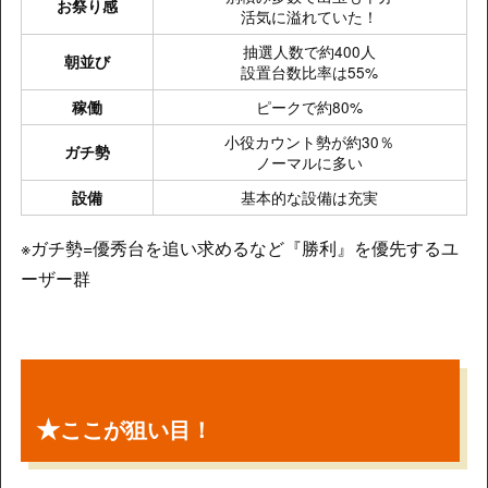
お祭り感
活気に溢れていた！
抽選人数で約400人
朝並び
設置台数比率は55%
ピークで約80%
稼働
小役カウント勢が約30％
ガチ勢
ノーマルに多い
基本的な設備は充実
設備
※ガチ勢=優秀台を追い求めるなど『勝利』を優先するユ
ーザー群
★
ここが狙い目！