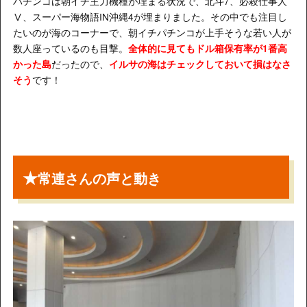
パチンコは朝イチ主力機種が埋まる状況で、北斗7、必殺仕事人
Ⅴ、スーパー海物語IN沖縄4が埋まりました。その中でも注目し
たいのが海のコーナーで、朝イチパチンコが上手そうな若い人が
数人座っているのも目撃。
全体的に見てもドル箱保有率が1番高
だったので、
かった島
イルサの海はチェックしておいて損はなさ
です！
そう
★
常連さんの声と動き