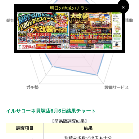
×
×
明日の地域のチラシ
イルサローネ貝塚店6月6日結果チャート
【簡易版調査結果】
調査項目
結果
別積み多数で出玉も十分