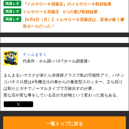
『イルサローネ貝塚店』のイルサローネ取材結果
イルサローネ貝塚店 6つの喜び取材結果
【6月6日（月）】イルサローネ貝塚店は、若者が集う優
良ホールだった！
ティムますく
代表作：ホル調~パチ7ホール調査隊~
まんまるいマスクが来たら赤保留クラスで私の可能性アリ。パチン
コパチスロ歴は4号機北斗の拳からの量産型スロッター。立ち回り
は割りとガチでノーマルタイプで万枚出すのが夢。
変な店や変な事をしている店が大好物という変わった面もある。
一覧トップに戻る