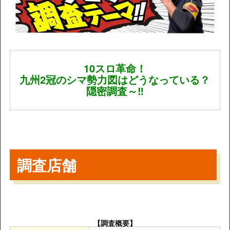
10スロ革命！
九州2冠のシマ勢力図はどうなっている？
隠密調査～‼
調査店舗
【調査概要】