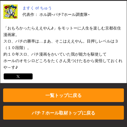
ますく of ちゅう
代表作： ホル調~パチ7ホール調査隊~
「おもろかったらええやん♪」をモットーに人生を楽しむ京都在住
漫画家。
スロ、パチの勝率は…まあ、そこはええやん。目押しレベルは３
（１０段階）。
約１０年スロ、パチ漫画をかいていた我が能力を駆使して
ホールのオモシロどころをたくさん見つけたるから覚悟しておくれ
や～す♪
一覧トップに戻る
パチ７ホール取材トップに戻る