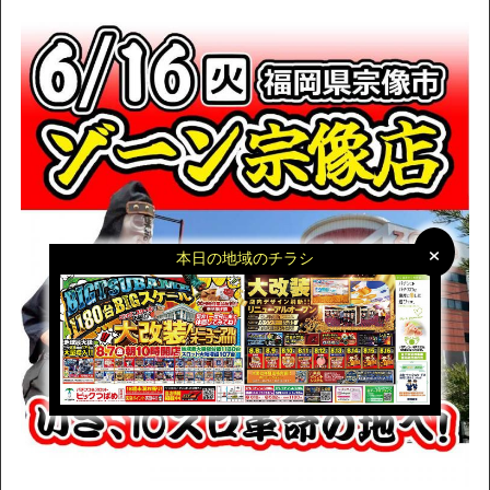
×
×
本日の地域のチラシ