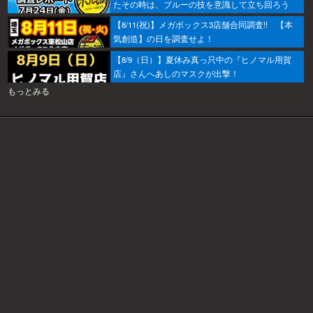
たその時は、ブルーの技を意識して立ち回ろう
ぞ！
【8/11(祝)】メガボックス3店舗合同調査!! 【本
気創造】の日を調査せよ！
【8/9（日）】夏休み真っ只中の『ヒノマル用賀
店』さんへあしのマスクが出撃！
もっとみる