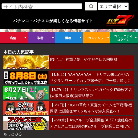
パチンコ・パチスロが楽しくなる情報サイト
コミュニティ
店舗
取材
機種
コンテンツ
ログイン
本日の人気記事
8/8（土）神撃ノ刻 やすだ全店合同取材
【8/8(土)】YAH YAH YAH！ トリプル末広がりの
『グランワールドカップ米子店』で一緒に勝ちに
行こうか～！
【6/27(土)】キリンマスク♀ベガビック1700枚方店
(大阪府大阪市)調査結果♡
【8/9(日)】10スロ革命！真夏のズーム太宰府店(福
岡県)に隠密ますくofちゅうが潜入調査へ！
【7/22(水)】K'sグループ全店開催BUZZ！旗艦店の
アクセス三宮は8月のK'sグループ創業日に向けて
着々とミッション進行中～！
もっとみる