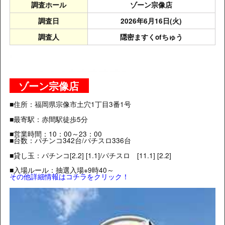
調査ホール
ゾーン宗像店
調査日
2026年6月16日(火)
調査人
隠密ますくofちゅう
ゾーン宗像店
■住所：福岡県宗像市土穴1丁目3番1号
■最寄駅：赤間駅徒歩5分
■営業時間：10：00～23：00
■台数：パチンコ342台/パチスロ336台
■貸し玉：パチンコ
[2.2] [1.1]
/パチスロ
[11.1
]
[2.2]
■入場ルール：抽選入場※9時40～
その他詳細情報はコチラをクリック！