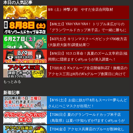
本日の人気記事
8/8（土）神撃ノ刻 やすだ全店合同取材
【8/8(土)】YAH YAH YAH！ トリプル末広がりの
『グランワールドカップ米子店』で一緒に勝ちに
行こうか～！
【6/27(土)】キリンマスク♀ベガビック1700枚方店
(大阪府大阪市)調査結果♡
【8/9(日)】10スロ革命！真夏のズーム太宰府店(福
岡県)に隠密ますくofちゅうが潜入調査へ！
【7/22(水)】K'sグループ全店開催BUZZ！旗艦店の
アクセス三宮は8月のK'sグループ創業日に向けて
着々とミッション進行中～！
もっとみる
新着記事
【8/15 (土)】お盆に奴が!? 8月もスーパー夢らんど
さんにぺこマスクが出現だ！
【7/26(日)】夏のグランワールドカップ米子店
（鳥取県）は夏バテ知らずか!?ますくofちゅうが
調査してきたで～！
【7/24(金)】アクセス兵庫店のブルーが獣神化し