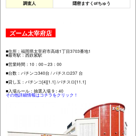
調査人
隠密ますくofちゅう
ズーム太宰府店
■住所：福岡県太宰府市高雄1丁目3703番地1
■最寄駅：西鉄紫駅
■営業時間：10：00～23：00
■台数：パチンコ340台 / パチスロ237 台
■貸し玉：パチンコ[4][1.1] /パチスロ[11.1]
■入場ルール：抽選入場 9：40
その他詳細情報はコチラをクリック！