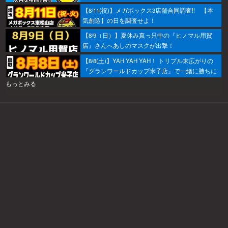
ぞ！
【8/11(祝)】メガボックス3店舗合同調査!! 【本
気創造】の日を調査せよ！
【8/9（日）】夏休み真っ只中の『ヒノマル用賀
店』さんへあしのマスクが出撃！
【8/8(土)】YAH YAH YAH！ トリプル末広がりの
『グランワールドカップ米子店』で一緒に勝ちに
行こうか～！
もっとみる