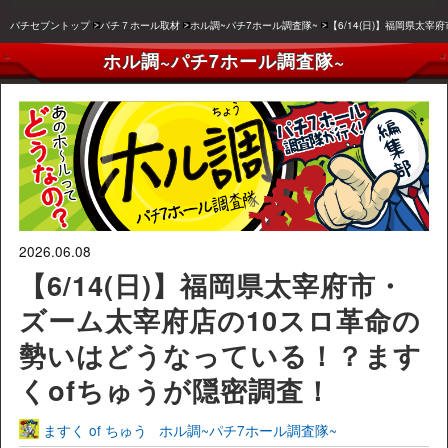
パチセブントップ
パチ７ホール取材
ホル調~パチ7ホール調査隊~
【6/14(日)】福岡県太
ホル調~パチ7ホール調査隊~
2026.06.08
【6/14(日)】福岡県太宰府市・
ズーム太宰府店の10スロ革命の
勢いはどうなっている！？ます
くofちゅうが隠密調査！
ますく of ちゅう
ホル調~パチ7ホール調査隊~