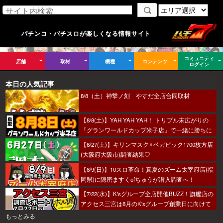
パチンコ・パチスロが楽しくなる情報サイト
コミュニティ
店舗
取材
機種
コンテンツ
ログイン
本日の人気記事
8/8（土）神撃ノ刻 やすだ全店合同取材
【8/8(土)】YAH YAH YAH！ トリプル末広がりの
『グランワールドカップ米子店』で一緒に勝ちに
行こうか～！
【6/27(土)】キリンマスク♀ベガビック1700枚方店
(大阪府大阪市)調査結果♡
【8/9(日)】10スロ革命！真夏のズーム太宰府店(福
岡県)に隠密ますくofちゅうが潜入調査へ！
【7/22(水)】K'sグループ全店開催BUZZ！旗艦店の
アクセス三宮は8月のK'sグループ創業日に向けて
着々とミッション進行中～！
もっとみる