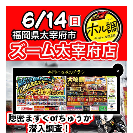
×
×
本日の地域のチラシ