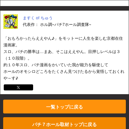
ますく of ちゅう
代表作： ホル調~パチ7ホール調査隊~
「おもろかったらええやん♪」をモットーに人生を楽しむ京都在住
漫画家。
スロ、パチの勝率は…まあ、そこはええやん。目押しレベルは３
（１０段階）。
約１０年スロ、パチ漫画をかいていた我が能力を駆使して
ホールのオモシロどころをたくさん見つけたるから覚悟しておくれ
や～す♪
一覧トップに戻る
パチ７ホール取材トップに戻る