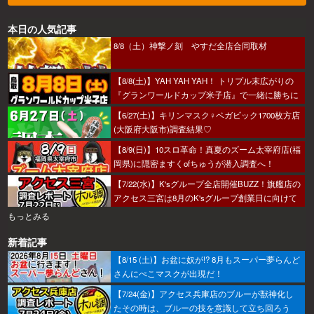
本日の人気記事
8/8（土）神撃ノ刻 やすだ全店合同取材
【8/8(土)】YAH YAH YAH！ トリプル末広がりの
『グランワールドカップ米子店』で一緒に勝ちに
行こうか～！
【6/27(土)】キリンマスク♀ベガビック1700枚方店
(大阪府大阪市)調査結果♡
【8/9(日)】10スロ革命！真夏のズーム太宰府店(福
岡県)に隠密ますくofちゅうが潜入調査へ！
【7/22(水)】K'sグループ全店開催BUZZ！旗艦店の
アクセス三宮は8月のK'sグループ創業日に向けて
着々とミッション進行中～！
もっとみる
新着記事
【8/15 (土)】お盆に奴が!? 8月もスーパー夢らんど
さんにぺこマスクが出現だ！
【7/24(金)】アクセス兵庫店のブルーが獣神化し
たその時は、ブルーの技を意識して立ち回ろう