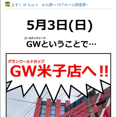
ますく of ちゅう
ホル調~パチ7ホール調査隊~