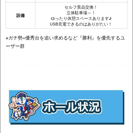
セルフ景品交換！
立体駐車場～！
設備
ゆったり休憩スペースあります♪
USB充電できるのはありがたい！
※ガチ勢=優秀台を追い求めるなど『勝利』を優先するユ
ーザー群