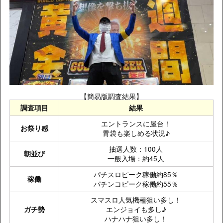
【簡易版調査結果】
調査項目
結果
エントランスに屋台！
お祭り感
胃袋も楽しめる状況♪
抽選人数：100人
朝並び
一般入場：約45人
​パチスロピーク稼働約85％
稼働
パチンコピーク稼働約55％
スマスロ人気機種狙い多し！
エンジョイも多し♪
ガチ勢
ハナハナ狙い多し！