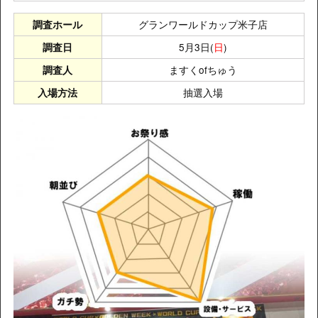
グランワールドカップ米子店
調査ホール
5月3日(
日
)
調査日
ますくofちゅう
調査人
抽選入場
入場方法