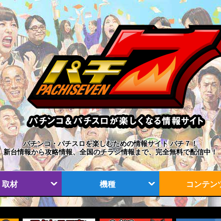
パチンコ・パチスロを楽しむための情報サイト パチ７！
新台情報から攻略情報、全国のチラシ情報まで、完全無料で配信中！
取材
機種
コンテン