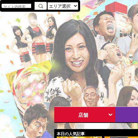
店舗
本日の人気記事