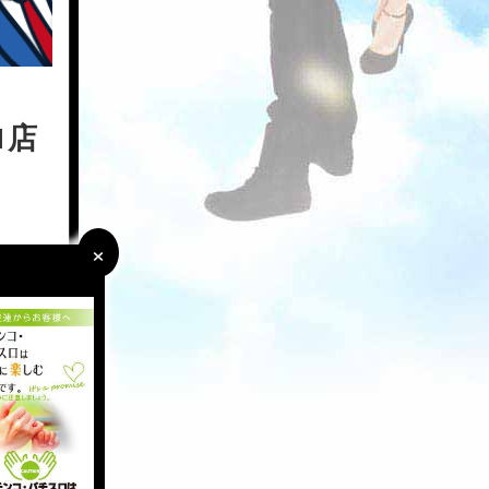
ロ店
×
×