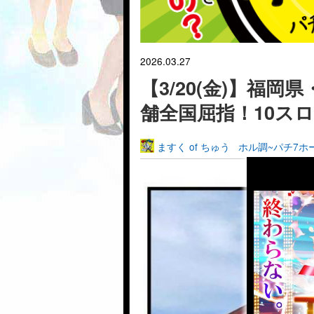
2026.03.27
【3/20(金)】福
舗全国屈指！10ス
ますく of ちゅう
ホル調~パチ7ホ