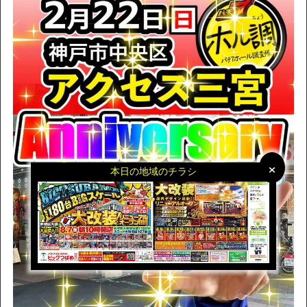
×
×
本日の地域のチラシ