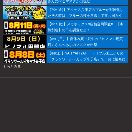
さんにぺこマスクが出現だ！
【7/24(金)】アクセス兵庫店のブルーが獣神化し
たその時は、ブルーの技を意識して立ち回ろう
ぞ！
【8/11(祝)】メガボックス3店舗合同調査!! 【本
気創造】の日を調査せよ！
【8/9（日）】夏休み真っ只中の『ヒノマル用賀
店』さんへあしのマスクが出撃！
【8/8(土)】YAH YAH YAH！ トリプル末広がりの
『グランワールドカップ米子店』で一緒に勝ちに
行こうか～！
もっとみる