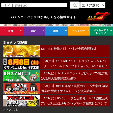
パチンコ・パチスロが楽しくなる情報サイト
コミュニティ
店舗
取材
機種
コンテンツ
ログイン
本日の人気記事
8/8（土）神撃ノ刻 やすだ全店合同取材
【8/8(土)】YAH YAH YAH！ トリプル末広がりの
『グランワールドカップ米子店』で一緒に勝ちに
行こうか～！
【6/27(土)】キリンマスク♀ベガビック1700枚方店
(大阪府大阪市)調査結果♡
【8/9(日)】10スロ革命！真夏のズーム太宰府店(福
岡県)に隠密ますくofちゅうが潜入調査へ！
【7/22(水)】K'sグループ全店開催BUZZ！旗艦店の
アクセス三宮は8月のK'sグループ創業日に向けて
着々とミッション進行中～！
もっとみる