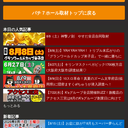
パチ７ホール取材トップに戻る
本日の人気記事
8/8（土）神撃ノ刻 やすだ全店合同取材
【8/8(土)】YAH YAH YAH！ トリプル末広がりの
『グランワールドカップ米子店』で一緒に勝ちに
行こうか～！
【6/27(土)】キリンマスク♀ベガビック1700枚方店
(大阪府大阪市)調査結果♡
【8/9(日)】10スロ革命！真夏のズーム太宰府店(福
岡県)に隠密ますくofちゅうが潜入調査へ！
【7/22(水)】K'sグループ全店開催BUZZ！旗艦店の
アクセス三宮は8月のK'sグループ創業日に向けて
着々とミッション進行中～！
もっとみる
新着記事
【8/15 (土)】お盆に奴が!? 8月もスーパー夢らんど