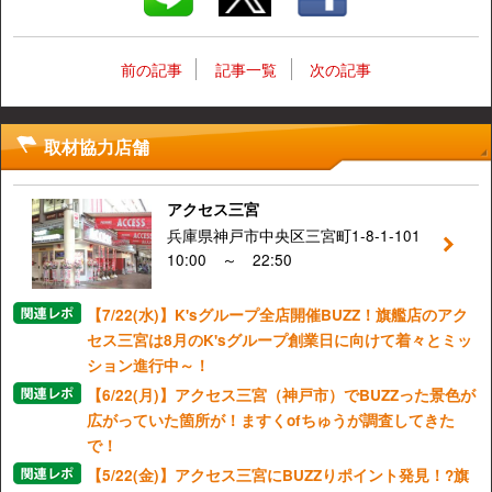
前の記事
記事一覧
次の記事
取材協力店舗
アクセス三宮
兵庫県神戸市中央区三宮町1-8-1-101
10:00 ～ 22:50
【7/22(水)】K'sグループ全店開催BUZZ！旗艦店のアク
セス三宮は8月のK'sグループ創業日に向けて着々とミッ
ション進行中～！
【6/22(月)】アクセス三宮（神戸市）でBUZZった景色が
広がっていた箇所が！ますくofちゅうが調査してきた
で！
【5/22(金)】アクセス三宮にBUZZりポイント発見！?旗