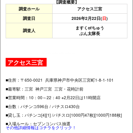
【調査概要】
調査ホール
アクセス三宮
調査日
2026年2月22日(
日
)
ますくofちゅう
調査人
ぶん太隊長
アクセス三宮
■住所：〒650-0021 兵庫県神戸市中央区三宮町1-8-1-101
■最寄駅：三宮 神戸三宮 三宮・花時計前
■営業時間：10：00～22：40 ※2月22日は11時開店
■台数：パチンコ596台 / パチスロ430台
■貸し玉：パチンコ[4][1] /パチスロ[1000円47枚][1000円188枚]
■入場ルール：セブンコンパス抽選
その他詳細情報はコチラをクリック！