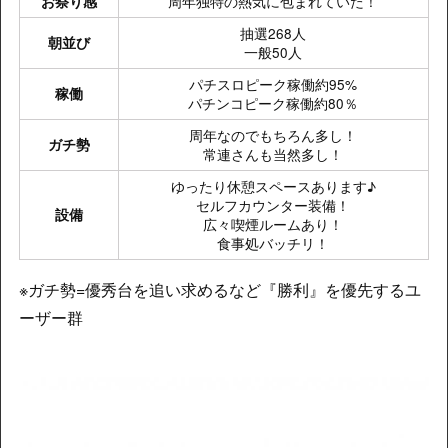
周年独特の熱気に包まれていた！
お祭り感
抽選268人
朝並び
一般50人
​パチスロピーク稼働約95%
稼働
パチンコピーク稼働約80％
周年なのでもちろん多し！
ガチ勢
常連さんも当然多し！
ゆったり休憩スペースあります♪
セルフカウンター装備！
設備
広々喫煙ルームあり！
食事処バッチリ！
※ガチ勢=優秀台を追い求めるなど『勝利』を優先するユ
ーザー群