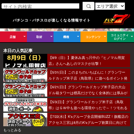
パチンコ・パチスロが楽しくなる情報サイト
コミュニティ
店舗
取材
機種
コンテンツ
ログイン
本日の人気記事
【8/9（日）】夏休み真っ只中の『ヒノマル用賀
店』さんへあしのマスクが出撃！
【5/31(日)】このまちのいちばんに！グランワー
ルドカップ米子店（鳥取県）に遊べるポイント発
見！？
【6/21(日)】グランワールドカップ米子店の大山
ドル箱タワーは標高だけでなく全体的には厚みが
あった～！
【5/3(日)】グランワールドカップ米子店（鳥取
県）はＧＷ中も遊べる環境やったで～！ツモれる
人が羨まし…あ、なんでもないっす。
【7/22(水)】K'sグループ全店開催BUZZ！旗艦店の
アクセス三宮は8月のK'sグループ創業日に向けて
着々とミッション進行中～！
もっとみる