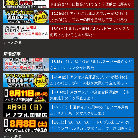
ドル箱タワーは標高だけでなく全体的には厚みが
あった～！
【7/24(金)】アクセス兵庫店のブルーが獣神化し
たその時は、ブルーの技を意識して立ち回ろう
ぞ！
【8/9 (日)】8月も日曜日に♪ ハッピーボックス八
街店さんを8月もホル調だ～！
もっとみる
新着記事
【8/15 (土)】お盆に奴が!? 8月もスーパー夢らんど
さんにぺこマスクが出現だ！
【7/24(金)】アクセス兵庫店のブルーが獣神化し
たその時は、ブルーの技を意識して立ち回ろう
ぞ！
【8/11(祝)】メガボックス3店舗合同調査!! 【本
気創造】の日を調査せよ！
【8/9（日）】夏休み真っ只中の『ヒノマル用賀
店』さんへあしのマスクが出撃！
【8/8(土)】YAH YAH YAH！ トリプル末広がりの
『グランワールドカップ米子店』で一緒に勝ちに
行こうか～！
もっとみる