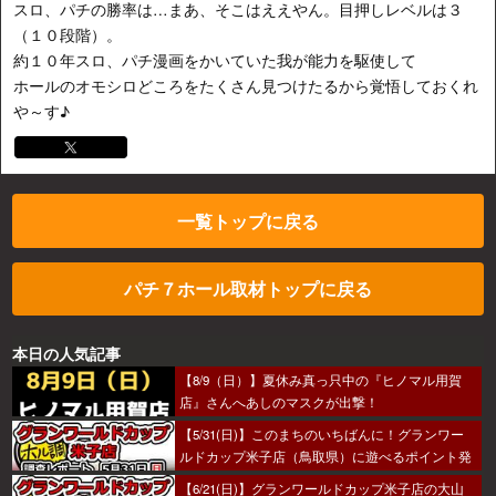
スロ、パチの勝率は…まあ、そこはええやん。目押しレベルは３
（１０段階）。
約１０年スロ、パチ漫画をかいていた我が能力を駆使して
ホールのオモシロどころをたくさん見つけたるから覚悟しておくれ
や～す♪
一覧トップに戻る
パチ７ホール取材トップに戻る
本日の人気記事
【8/9（日）】夏休み真っ只中の『ヒノマル用賀
店』さんへあしのマスクが出撃！
【5/31(日)】このまちのいちばんに！グランワー
ルドカップ米子店（鳥取県）に遊べるポイント発
見！？
【6/21(日)】グランワールドカップ米子店の大山