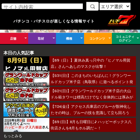
パチンコ・パチスロが楽しくなる情報サイト
コミュニティ
店舗
取材
機種
コンテンツ
ログイン
本日の人気記事
【8/9（日）】夏休み真っ只中の『ヒノマル用賀
店』さんへあしのマスクが出撃！
【5/31(日)】このまちのいちばんに！グランワー
ルドカップ米子店（鳥取県）に遊べるポイント発
見！？
【6/21(日)】グランワールドカップ米子店の大山
ドル箱タワーは標高だけでなく全体的には厚みが
あった～！
【7/24(金)】アクセス兵庫店のブルーが獣神化し
たその時は、ブルーの技を意識して立ち回ろう
ぞ！
【8/9 (日)】8月も日曜日に♪ ハッピーボックス八
街店さんを8月もホル調だ～！
もっとみる