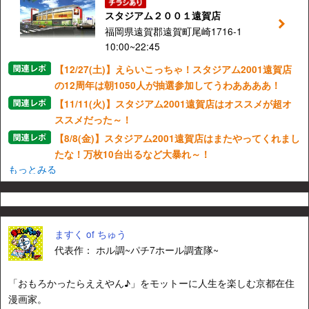
スタジアム２００１遠賀店
福岡県遠賀郡遠賀町尾崎1716-1
10:00~22:45
【12/27(土)】えらいこっちゃ！スタジアム2001遠賀店
の12周年は朝1050人が抽選参加してうわああああ！
【11/11(火)】スタジアム2001遠賀店はオススメが超オ
ススメだった～！
【8/8(金)】スタジアム2001遠賀店はまたやってくれまし
たな！万枚10台出るなど大暴れ～！
もっとみる
ますく of ちゅう
代表作： ホル調~パチ7ホール調査隊~
「おもろかったらええやん♪」をモットーに人生を楽しむ京都在住
漫画家。