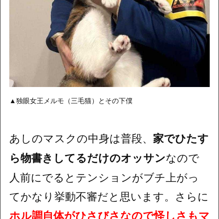
▲独眼女王メルモ（三毛猫）とその下僕
あしのマスクの中身は普段、
家でひたす
ら物書きしてるだけのオッサン
なので
人前にでるとテンションがブチ上がっ
てかなり挙動不審だと思います。さらに
ホル調自体がひさびさなので怪しさもマ