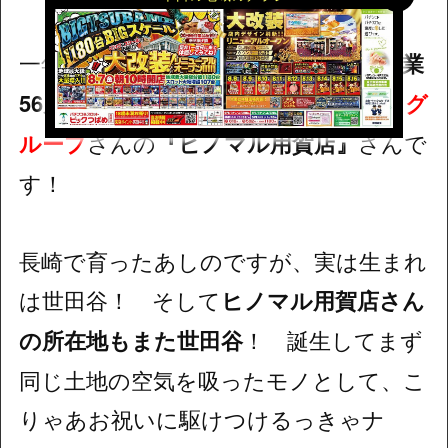
一年ぶりの出撃は
10月10日（金）に創業
56周年目を迎える
トリックスターズ・グ
ループ
さんの
『ヒノマル用賀店』
さんで
す！
長崎で育ったあしのですが、実は生まれ
は世田谷！ そして
ヒノマル用賀店さん
の所在地もまた世田谷
！ 誕生してまず
同じ土地の空気を吸ったモノとして、こ
りゃあお祝いに駆けつけるっきゃナ