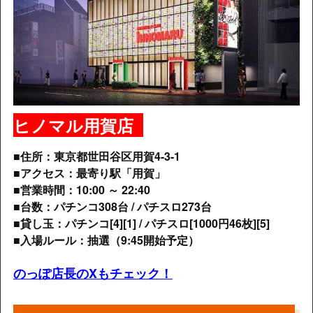
ヒノマル用賀店
■住所：東京都世田谷区用賀4-3-1
■アクセス：最寄り駅「用賀」
■営業時間：10:00 ～ 22:40
■台数：パチンコ308台 / パチスロ273台
■貸し玉：パチンコ[4][1] /
パチスロ[1000円46枚][5]
■入場ルール：抽選（9:45開始予定）
のっぽ店長のXもチェック！