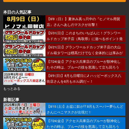
本日の人気記事
【8/9（日）】夏休み真っ只中の『ヒノマル用賀
店』さんへあしのマスクが出撃！
【5/31(日)】このまちのいちばんに！グランワー
ルドカップ米子店（鳥取県）に遊べるポイント発
見！？
【6/21(日)】グランワールドカップ米子店の大山
ドル箱タワーは標高だけでなく全体的には厚みが
あった～！
【7/24(金)】アクセス兵庫店のブルーが獣神化し
たその時は、ブルーの技を意識して立ち回ろう
ぞ！
【8/9 (日)】8月も日曜日に♪ ハッピーボックス八
街店さんを8月もホル調だ～！
もっとみる
新着記事
【8/15 (土)】お盆に奴が!? 8月もスーパー夢らんど
さんにぺこマスクが出現だ！
【7/24(金)】アクセス兵庫店のブルーが獣神化し
たその時は、ブルーの技を意識して立ち回ろう