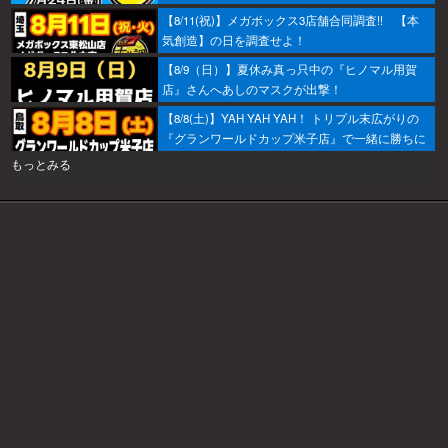
ぞ！
【8/11(祝)】メガボックス3店舗合同調査!! 【本
気創造】の日を調査せよ！
【8/9（日）】夏休み真っ只中の『ヒノマル用賀
店』さんへあしのマスクが出撃！
【8/8(土)】YAH YAH YAH！ トリプル末広がりの
『グランワールドカップ米子店』で一緒に勝ちに
行こうか～！
もっとみる