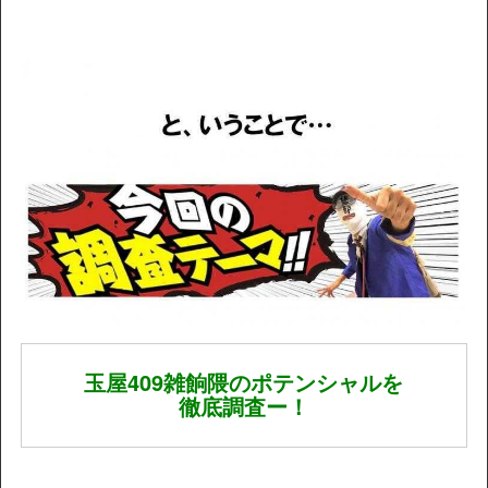
玉屋409雑餉隈のポテンシャルを
徹底調査ー！