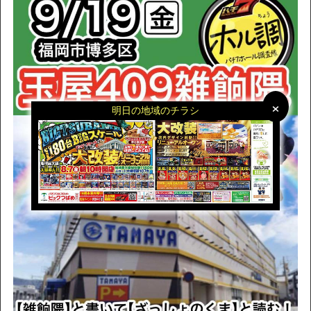
×
×
明日の地域のチラシ