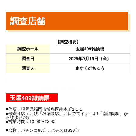
調査店舗
【調査概要】
調査ホール
玉屋409雑餉隈
調査日
2025年9月19日（金）
調査人
ますくofちゅう
玉屋409雑餉隈
■住所：
福岡県福岡市博多区南本町2-1-1
■最寄り駅：西鉄「雑餉隈駅」西口でてすぐ！JR「南福岡駅」か
ら徒歩約7分
■営業時間：10:00〜22:45
■台数：パチンコ68台 / パチスロ336台