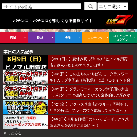
パチンコ・パチスロが楽しくなる情報サイト
コミュニティ
店舗
取材
機種
コンテンツ
ログイン
本日の人気記事
【8/9（日）】夏休み真っ只中の『ヒノマル用賀
店』さんへあしのマスクが出撃！
【5/31(日)】このまちのいちばんに！グランワー
ルドカップ米子店（鳥取県）に遊べるポイント発
見！？
【6/21(日)】グランワールドカップ米子店の大山
ドル箱タワーは標高だけでなく全体的には厚みが
あった～！
【7/24(金)】アクセス兵庫店のブルーが獣神化し
たその時は、ブルーの技を意識して立ち回ろう
ぞ！
【8/9 (日)】8月も日曜日に♪ ハッピーボックス八
街店さんを8月もホル調だ～！
もっとみる