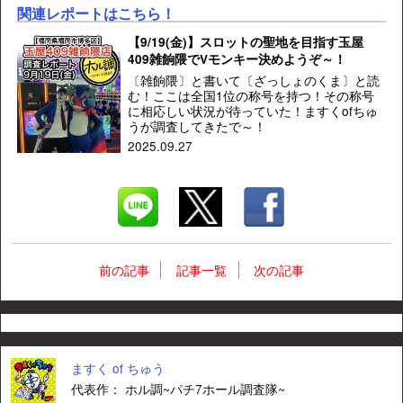
関連レポートはこちら！
【9/19(金)】スロットの聖地を目指す玉屋
409雑餉隈でVモンキー決めようぞ～！
〔雑餉隈〕と書いて〔ざっしょのくま〕と読
む！ここは全国1位の称号を持つ！その称号
に相応しい状況が待っていた！ますくofちゅ
うが調査してきたで～！
2025.09.27
前の記事
記事一覧
次の記事
ますく of ちゅう
代表作： ホル調~パチ7ホール調査隊~