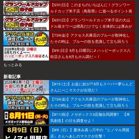
【5/31(日)】このまちのいちばんに！グランワー
ルドカップ米子店（鳥取県）に遊べるポイント発
見！？
【6/21(日)】グランワールドカップ米子店の大山
ドル箱タワーは標高だけでなく全体的には厚みが
あった～！
【7/24(金)】アクセス兵庫店のブルーが獣神化し
たその時は、ブルーの技を意識して立ち回ろう
ぞ！
【8/9 (日)】8月も日曜日に♪ ハッピーボックス八
街店さんを8月もホル調だ～！
もっとみる
新着記事
【8/15 (土)】お盆に奴が!? 8月もスーパー夢らんど
さんにぺこマスクが出現だ！
【7/24(金)】アクセス兵庫店のブルーが獣神化し
たその時は、ブルーの技を意識して立ち回ろう
ぞ！
【8/11(祝)】メガボックス3店舗合同調査!! 【本
気創造】の日を調査せよ！
【8/9（日）】夏休み真っ只中の『ヒノマル用賀
店』さんへあしのマスクが出撃！