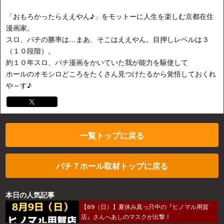
「おもろかったらええやん♪」をモットーに人生を楽しむ京都在住
漫画家。
スロ、パチの勝率は…まあ、そこはええやん。目押しレベルは３
（１０段階）。
約１０年スロ、パチ漫画をかいていた我が能力を駆使して
ホールのオモシロどころをたくさん見つけたるから覚悟しておくれ
や～す♪
一覧トップに戻る
パチ７ホール取材トップに戻る
本日の人気記事
【8/9（日）】夏休み真っ只中の『ヒノマル用賀
店』さんへあしのマスクが出撃！