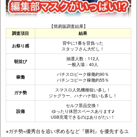
【簡易版調査結果】
調査項目
結果
背中に1番を背負った
お祭り感
スタッフさん大忙し！
抽選人数：112人
朝並び
一般入場：40人
​パチスロピーク稼働約90％
稼働
パチンコピーク稼働約55％
スマスロ人気機種狙い多し！
ガチ勢
ジャグラー、ハナハナ狙いも多し！
セルフ景品交換！
ゆったり休憩スペースあります♪
設備
USB充電できるのはありがたい！
※ガチ勢=優秀台を追い求めるなど『勝利』を優先するユ