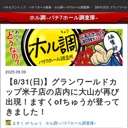
パチセブントップ
パチ７ホール取材
ホル調~パチ7ホール調査隊~
【8/31(日)】グランワ
ホル調~パチ7ホール調査隊~
2025.09.09
【8/31(日)】グランワールドカ
ップ米子店の店内に大山が再び
出現！ますくofちゅうが登って
きました！
ますく of ちゅう
ホル調~パチ7ホール調査隊~