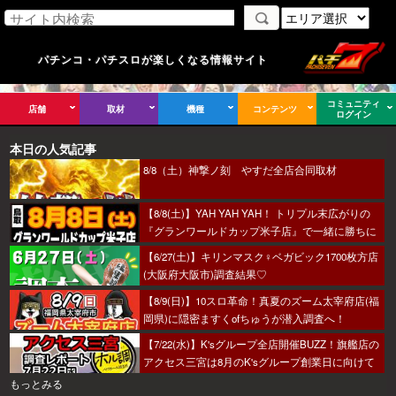
パチンコ・パチスロが楽しくなる情報サイト
コミュニティ
店舗
取材
機種
コンテンツ
ログイン
本日の人気記事
8/8（土）神撃ノ刻 やすだ全店合同取材
【8/8(土)】YAH YAH YAH！ トリプル末広がりの
『グランワールドカップ米子店』で一緒に勝ちに
行こうか～！
【6/27(土)】キリンマスク♀ベガビック1700枚方店
(大阪府大阪市)調査結果♡
【8/9(日)】10スロ革命！真夏のズーム太宰府店(福
岡県)に隠密ますくofちゅうが潜入調査へ！
【7/22(水)】K'sグループ全店開催BUZZ！旗艦店の
アクセス三宮は8月のK'sグループ創業日に向けて
着々とミッション進行中～！
もっとみる