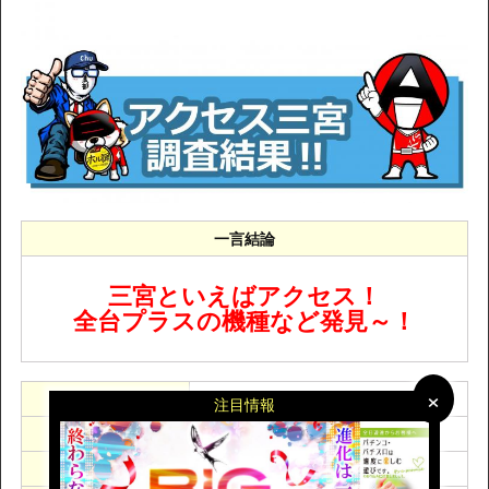
一言結論
三宮といえばアクセス！
全台プラスの機種など発見～！
×
×
アクセス三宮
調査ホール
注目情報
7月23日(水)
調査日
ますくofちゅう
調査人