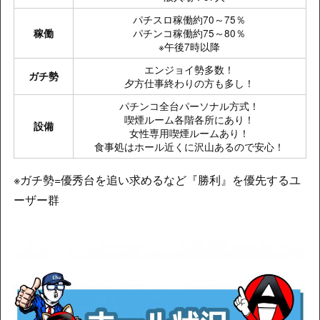
​パチスロ稼働約70～75％
パチンコ稼働約75～80％
稼働
※午後7時以降
​エンジョイ勢多数！
ガチ勢
夕方仕事終わりの方も多し！
パチンコ全台パーソナル方式！
喫煙ルーム各階各所にあり！
設備
女性専用喫煙ルームあり！
食事処はホール近くに沢山あるので安心！
※ガチ勢=優秀台を追い求めるなど『勝利』を優先するユ
ーザー群