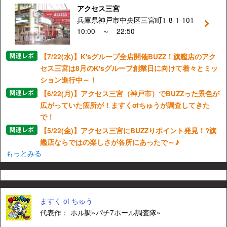
アクセス三宮
兵庫県神戸市中央区三宮町1-8-1-101
10:00 ～ 22:50
【7/22(水)】K'sグループ全店開催BUZZ！旗艦店のアク
セス三宮は8月のK'sグループ創業日に向けて着々とミッ
ション進行中～！
【6/22(月)】アクセス三宮（神戸市）でBUZZった景色が
広がっていた箇所が！ますくofちゅうが調査してきた
で！
【5/22(金)】アクセス三宮にBUZZりポイント発見！?旗
艦店ならではの楽しさが各所にあったで～♪
もっとみる
ますく of ちゅう
代表作： ホル調~パチ7ホール調査隊~