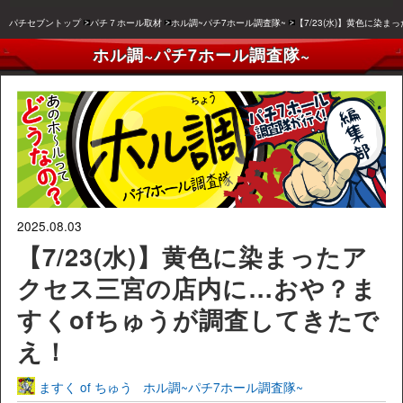
パチセブントップ
パチ７ホール取材
ホル調~パチ7ホール調査隊~
【7/23(水)】黄色に染
ホル調~パチ7ホール調査隊~
2025.08.03
【7/23(水)】黄色に染まったア
クセス三宮の店内に…おや？ま
すくofちゅうが調査してきたで
え！
ますく of ちゅう
ホル調~パチ7ホール調査隊~