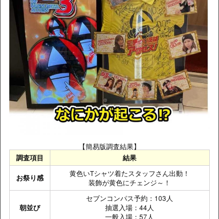
【簡易版調査結果】
調査項目
結果
黄色いTシャツ着たスタッフさん出動！
お祭り感
装飾が黄色にチェンジ～！
セブンコンパス予約：103人
抽選入場：44人
朝並び
一般入場：57人