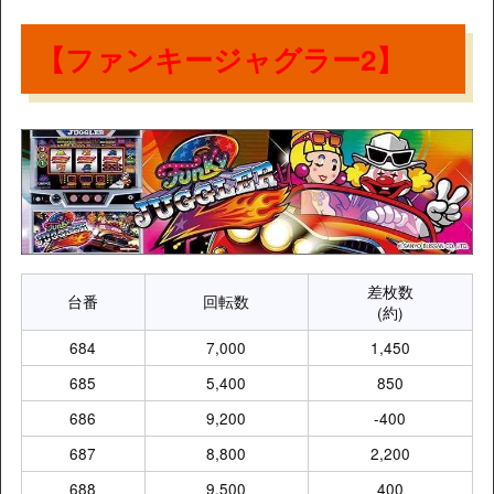
【ファンキージャグラー2】
差枚数
台番
回転数
(約)
684
7,000
1,450
685
5,400
850
686
9,200
-400
687
8,800
2,200
688
9,500
400