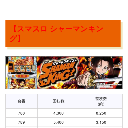
【スマスロ シャーマンキン
グ】
差枚数
台番
回転数
(約)
788
4,300
8,250
789
5,400
3,150