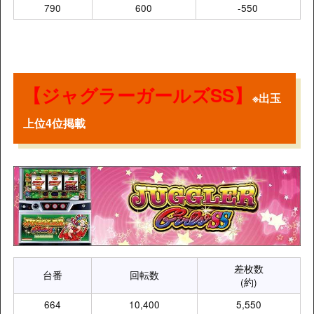
790
600
-550
【ジャグラーガールズSS】
※出玉
上位4位掲載
差枚数
台番
回転数
(約)
664
10,400
5,550