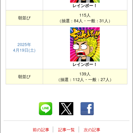
レインボー！
115人
朝並び
（抽選：84人・一般：31人）
2025年
4月19日(土)
レインボー！
139人
朝並び
（抽選：112人・一般：27人）
前の記事
記事一覧
次の記事