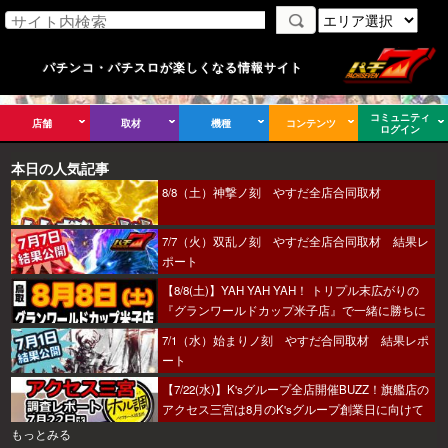
パチンコ・パチスロが楽しくなる情報サイト
コミュニティ
店舗
取材
機種
コンテンツ
ログイン
本日の人気記事
8/8（土）神撃ノ刻 やすだ全店合同取材
7/7（火）双乱ノ刻 やすだ全店合同取材 結果レ
ポート
【8/8(土)】YAH YAH YAH！ トリプル末広がりの
『グランワールドカップ米子店』で一緒に勝ちに
行こうか～！
7/1（水）始まりノ刻 やすだ合同取材 結果レポ
ート
【7/22(水)】K'sグループ全店開催BUZZ！旗艦店の
アクセス三宮は8月のK'sグループ創業日に向けて
着々とミッション進行中～！
もっとみる