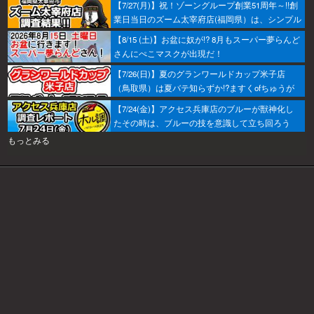
【7/27(月)】祝！ゾーングループ創業51周年～!!創
業日当日のズーム太宰府店(福岡県）は、シンプル
におすすめから攻めるのがベター！あとはヒキ！
【8/15 (土)】お盆に奴が!? 8月もスーパー夢らんど
さんにぺこマスクが出現だ！
【7/26(日)】夏のグランワールドカップ米子店
（鳥取県）は夏バテ知らずか!?ますくofちゅうが
調査してきたで～！
【7/24(金)】アクセス兵庫店のブルーが獣神化し
たその時は、ブルーの技を意識して立ち回ろう
ぞ！
もっとみる