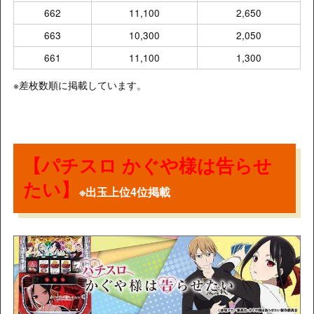
662
11,100
2,650
663
10,300
2,050
661
11,100
1,300
※差枚数順に掲載しています。
【パチスロ かぐや様は告らせ
たい】
※出玉上位4位掲載