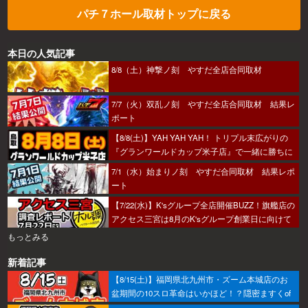
パチ７ホール取材トップに戻る
本日の人気記事
8/8（土）神撃ノ刻 やすだ全店合同取材
7/7（火）双乱ノ刻 やすだ全店合同取材 結果レ
ポート
【8/8(土)】YAH YAH YAH！ トリプル末広がりの
『グランワールドカップ米子店』で一緒に勝ちに
行こうか～！
7/1（水）始まりノ刻 やすだ合同取材 結果レポ
ート
【7/22(水)】K'sグループ全店開催BUZZ！旗艦店の
アクセス三宮は8月のK'sグループ創業日に向けて
着々とミッション進行中～！
もっとみる
新着記事
【8/15(土)】福岡県北九州市・ズーム本城店のお
盆期間の10スロ革命はいかほど！？隠密ますくof
ちゅうが潜入調査へ！