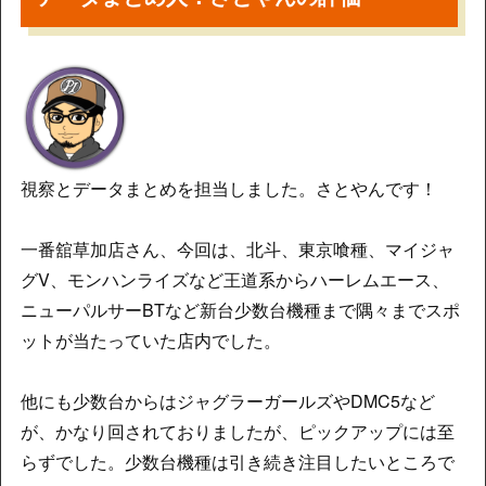
視察とデータまとめを担当しました。さとやんです！
一番舘草加店さん、今回は、北斗、東京喰種、マイジャ
グV、モンハンライズなど王道系からハーレムエース、
ニューパルサーBTなど新台少数台機種まで隅々までスポ
ットが当たっていた店内でした。
他にも少数台からはジャグラーガールズやDMC5など
が、かなり回されておりましたが、ピックアップには至
らずでした。少数台機種は引き続き注目したいところで