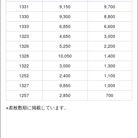
1331
9,150
9,700
1330
9,300
8,800
1333
6,850
6,600
1323
4,650
3,000
1326
5,250
2,200
1328
10,050
1,400
1322
3,000
1,300
1252
2,400
1,100
1327
9,850
1,000
1257
2,850
700
※差枚数順に掲載しています。