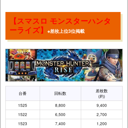
【スマスロ モンスターハンタ
ーライズ】
※差枚上位3位掲載
差枚数
台番
回転数
(約)
1525
8,800
9,400
1522
6,500
2,700
1523
7,400
1,200