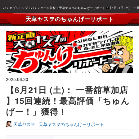
パチセブントップ
パチ７ホール取材
天草ヤスヲのちゅんげーリポート
【6月21日 (土)：
天草ヤスヲのちゅんげーリポート
2025.06.30
【6月21日 (土)： 一番舘草加店
】15回連続！最高評価「ちゅん
げー！」獲得！
天草ヤスヲ
天草ヤスヲのちゅんげーリポート