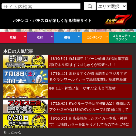
パチンコ・パチスロが楽しくなる情報サイト
コミュニティ
店舗
取材
機種
コンテンツ
ログイン
本日の人気記事
【8/10(月)】祝31周年！ゾーン苅田店(福岡県京都
郡)でホル調!ますくofちゅうが調査へ！！
【7/18(土)】浪花ますくが徹底調査☆マジ夏すぎ
るグランワールドカップ鳥取駅前店(鳥取県鳥取
市)の調査結果☆
8/8（土）神撃ノ刻 やすだ全店合同取材
【7/22(水)】K'sグループ全店開催BUZZ！旗艦店の
アクセス三宮は8月のK'sグループ創業日に向けて
着々とミッション進行中～！
【6/30(火)】新店長就任したタイガー本店（神戸
市）は独自カラーを出そうとしてるので今は特に
狙い目か！？
もっとみる