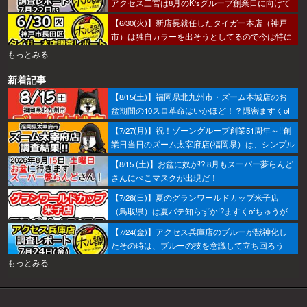
アクセス三宮は8月のK'sグループ創業日に向けて
着々とミッション進行中～！
【6/30(火)】新店長就任したタイガー本店（神戸
市）は独自カラーを出そうとしてるので今は特に
狙い目か！？
もっとみる
新着記事
【8/15(土)】福岡県北九州市・ズーム本城店のお
盆期間の10スロ革命はいかほど！？隠密ますくof
ちゅうが潜入調査へ！
【7/27(月)】祝！ゾーングループ創業51周年～!!創
業日当日のズーム太宰府店(福岡県）は、シンプル
におすすめから攻めるのがベター！あとはヒキ！
【8/15 (土)】お盆に奴が!? 8月もスーパー夢らんど
さんにぺこマスクが出現だ！
【7/26(日)】夏のグランワールドカップ米子店
（鳥取県）は夏バテ知らずか!?ますくofちゅうが
調査してきたで～！
【7/24(金)】アクセス兵庫店のブルーが獣神化し
たその時は、ブルーの技を意識して立ち回ろう
ぞ！
もっとみる