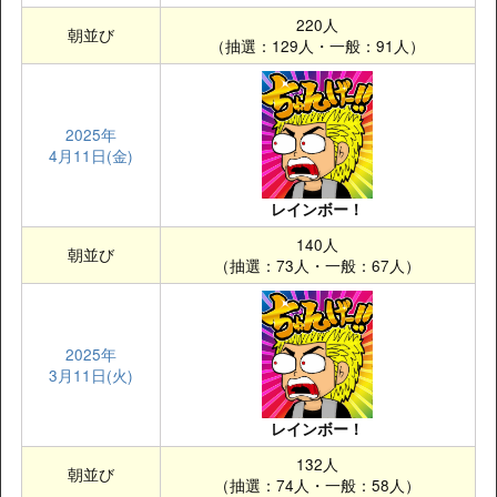
220人
朝並び
（抽選：129人・一般：91人）
2025年
4月11日(金)
レインボー！
140人
朝並び
（抽選：73人・一般：67人）
2025年
3月11日(火)
レインボー！
132人
朝並び
（抽選：74人・一般：58人）