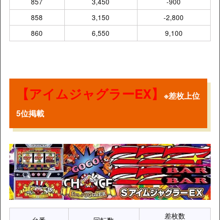
857
3,450
-900
858
3,150
-2,800
860
6,550
9,100
【アイムジャグラーEX】
※差枚上位
5位掲載
差枚数