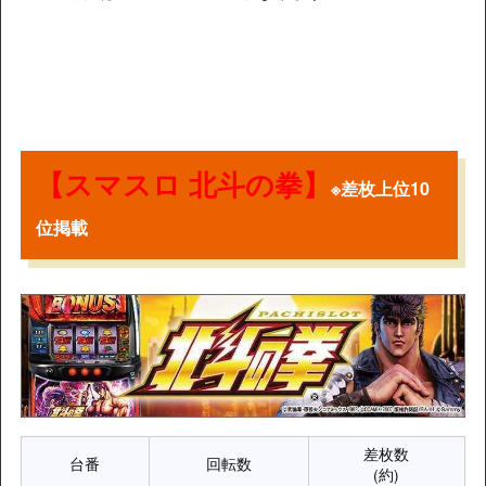
【スマスロ 北斗の拳】
※差枚上位10
位掲載
差枚数
台番
回転数
(約)