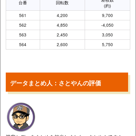
台番
回転数
(約)
561
4,200
9,700
562
4,850
-4,050
563
2,450
3,050
564
2,600
5,750
データまとめ人：さとやんの評価