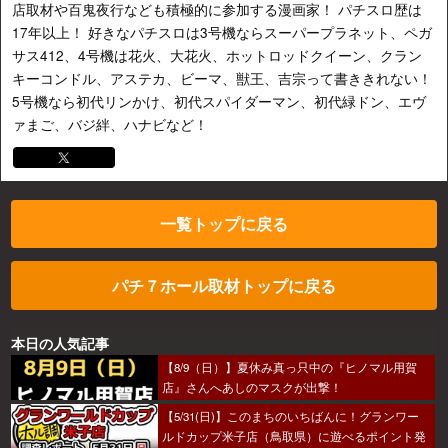
店取材や百鬼夜行なども積極的に参加する漫画家！ パチスロ歴は
17年以上！ 好きなパチスロは3号機ならスーパープラネット、ペガ
サス412、4号機は花火、大花火、ホットロッドクイーン、クラン
キーコンドル、アステカ、ビーマ、獣王、吉宗って書ききれない！
5号機なら初代リンかけ、初代スパイダーマン、初代緑ドン、エヴ
ァまご、バジ絆、ハナビなど！
一覧トップに戻る
パチ７ホール取材トップに戻る
本日の人気記事
【8/9（日）】夏休み真っ只中の『ヒノマル用賀
店』さんへあしのマスクが出撃！
【5/31(日)】このまちのいちばんに！グランワー
ルドカップ米子店（鳥取県）に遊べるポイント発