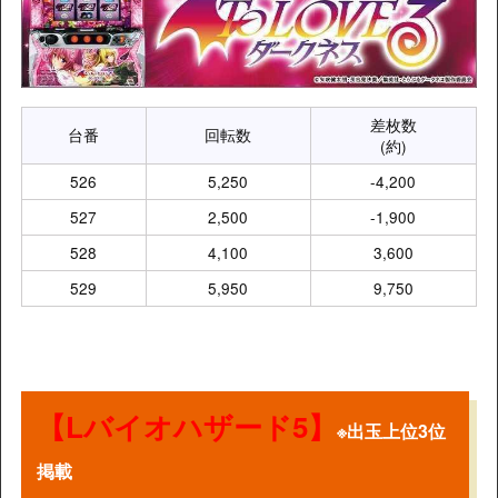
差枚数
台番
回転数
(約)
526
5,250
-4,200
527
2,500
-1,900
528
4,100
3,600
529
5,950
9,750
【Lバイオハザード5】
※出玉上位3位
掲載