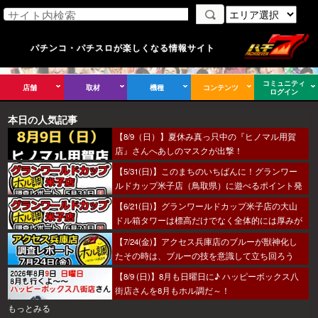
パチンコ・パチスロが楽しくなる情報サイト
コミュニティ
店舗
取材
機種
コンテンツ
ログイン
本日の人気記事
【8/9（日）】夏休み真っ只中の『ヒノマル用賀
店』さんへあしのマスクが出撃！
【5/31(日)】このまちのいちばんに！グランワー
ルドカップ米子店（鳥取県）に遊べるポイント発
見！？
【6/21(日)】グランワールドカップ米子店の大山
ドル箱タワーは標高だけでなく全体的には厚みが
あった～！
【7/24(金)】アクセス兵庫店のブルーが獣神化し
たその時は、ブルーの技を意識して立ち回ろう
ぞ！
【8/9 (日)】8月も日曜日に♪ ハッピーボックス八
街店さんを8月もホル調だ～！
もっとみる