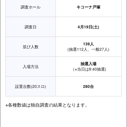
調査ホール
キコーナ戸塚
調査日
4月19日(土)
139人
並び人数
(抽選112人、一般27人)
抽選入場
入場方法
（※当日は8:40抽選)
設置台数(20スロ)
280台
※各種数値は独自調査の結果となります。