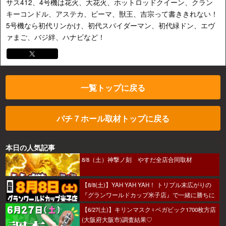
サス412、4号機は花火、大花火、ホットロッドクイーン、クラン
キーコンドル、アステカ、ビーマ、獣王、吉宗って書ききれない！
5号機なら初代リンかけ、初代スパイダーマン、初代緑ドン、エヴ
ァまご、バジ絆、ハナビなど！
一覧トップに戻る
パチ７ホール取材トップに戻る
本日の人気記事
8/8（土）神撃ノ刻 やすだ全店合同取材
【8/8(土)】YAH YAH YAH！ トリプル末広がりの
『グランワールドカップ米子店』で一緒に勝ちに
行こうか～！
【6/27(土)】キリンマスク♀ベガビック1700枚方店
(大阪府大阪市)調査結果♡