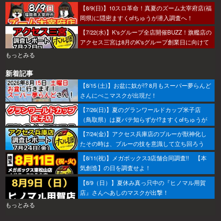
【8/9(日)】10スロ革命！真夏のズーム太宰府店(福
岡県)に隠密ますくofちゅうが潜入調査へ！
【7/22(水)】K'sグループ全店開催BUZZ！旗艦店の
アクセス三宮は8月のK'sグループ創業日に向けて
着々とミッション進行中～！
もっとみる
新着記事
【8/15 (土)】お盆に奴が!? 8月もスーパー夢らんど
さんにぺこマスクが出現だ！
【7/26(日)】夏のグランワールドカップ米子店
（鳥取県）は夏バテ知らずか!?ますくofちゅうが
調査してきたで～！
【7/24(金)】アクセス兵庫店のブルーが獣神化し
たその時は、ブルーの技を意識して立ち回ろう
ぞ！
【8/11(祝)】メガボックス3店舗合同調査!! 【本
気創造】の日を調査せよ！
【8/9（日）】夏休み真っ只中の『ヒノマル用賀
店』さんへあしのマスクが出撃！
もっとみる