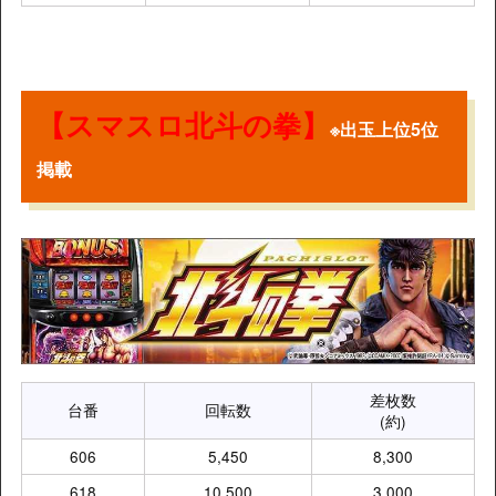
【スマスロ北斗の拳】
※出玉上位5位
掲載
差枚数
台番
回転数
(約)
606
5,450
8,300
618
10,500
3,000