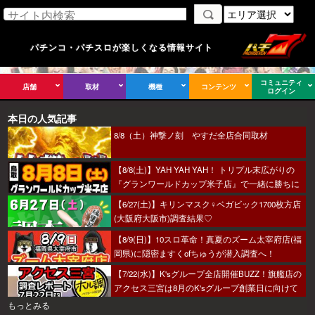
パチンコ・パチスロが楽しくなる情報サイト
コミュニティ
店舗
取材
機種
コンテンツ
ログイン
本日の人気記事
8/8（土）神撃ノ刻 やすだ全店合同取材
【8/8(土)】YAH YAH YAH！ トリプル末広がりの
『グランワールドカップ米子店』で一緒に勝ちに
行こうか～！
【6/27(土)】キリンマスク♀ベガビック1700枚方店
(大阪府大阪市)調査結果♡
【8/9(日)】10スロ革命！真夏のズーム太宰府店(福
岡県)に隠密ますくofちゅうが潜入調査へ！
【7/22(水)】K'sグループ全店開催BUZZ！旗艦店の
アクセス三宮は8月のK'sグループ創業日に向けて
着々とミッション進行中～！
もっとみる