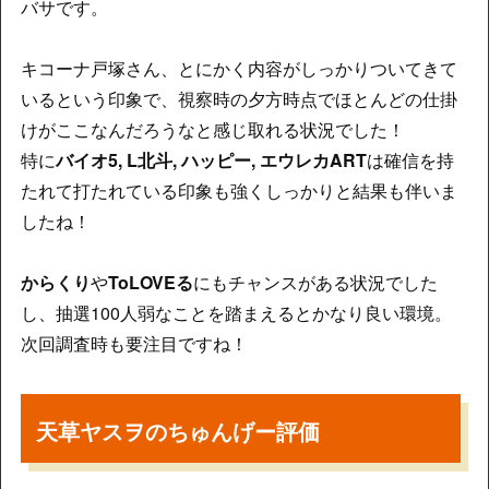
バサです。
キコーナ戸塚さん、とにかく内容がしっかりついてきて
いるという印象で、視察時の夕方時点でほとんどの仕掛
けがここなんだろうなと感じ取れる状況でした！
特に
バイオ5, L北斗, ハッピー, エウレカART
は確信を持
たれて打たれている印象も強くしっかりと結果も伴いま
したね！
からくり
や
ToLOVEる
にもチャンスがある状況でした
し、抽選100人弱なことを踏まえるとかなり良い環境。
次回調査時も要注目ですね！
天草ヤスヲのちゅんげー評価