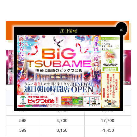
×
×
【L ToLOVEるダークネス】
注目情報
差枚数
台番
回転数
(約)
597
6,700
3,700
598
4,700
17,700
599
3,150
-1,450