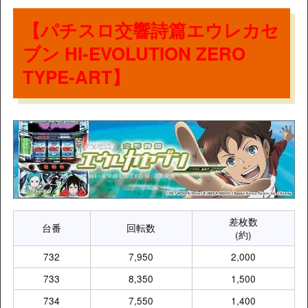
【パチスロ交響詩篇エウレカセ
ブン HI-EVOLUTION ZERO
TYPE-ART】
差枚数
台番
回転数
(約)
732
7,950
2,000
733
8,350
1,500
734
7,550
1,400