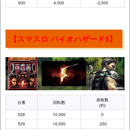
600
4,000
-2,500
【スマスロ バイオハザード5】
差枚数
台番
回転数
(約)
528
10,000
0
529
10,000
-250