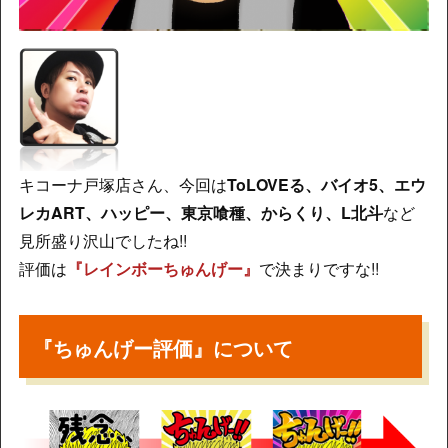
キコーナ戸塚店さん、今回は
ToLOVEる、バイオ5、エウ
レカART、ハッピー、東京喰種、からくり、L北斗
など
見所盛り沢山でしたね!!
評価は
『レインボーちゅんげー』
で決まりですな!!
『ちゅんげー評価』について