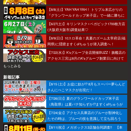
【8/8(土)】YAH YAH YAH！ トリプル末広がりの
『グランワールドカップ米子店』で一緒に勝ちに
行こうか～！
【6/27(土)】キリンマスク♀ベガビック1700枚方店
(大阪府大阪市)調査結果♡
【8/9(日)】10スロ革命！真夏のズーム太宰府店(福
岡県)に隠密ますくofちゅうが潜入調査へ！
【7/22(水)】K'sグループ全店開催BUZZ！旗艦店の
アクセス三宮は8月のK'sグループ創業日に向けて
着々とミッション進行中～！
もっとみる
新着記事
【8/15 (土)】お盆に奴が!? 8月もスーパー夢らんど
さんにぺこマスクが出現だ！
【7/26(日)】夏のグランワールドカップ米子店
（鳥取県）は夏バテ知らずか!?ますくofちゅうが
調査してきたで～！
【7/24(金)】アクセス兵庫店のブルーが獣神化し
たその時は、ブルーの技を意識して立ち回ろう
ぞ！
【8/11(祝)】メガボックス3店舗合同調査!! 【本