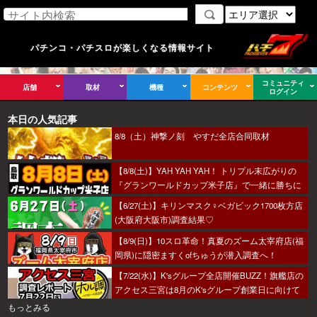
パチンコ・パチスロが楽しくなる情報サイト
コミュニティ
店舗
取材
機種
コンテンツ
ログイン
本日の人気記事
8/8（土）神撃ノ刻 やすだ全店合同取材
【8/8(土)】YAH YAH YAH！ トリプル末広がりの
『グランワールドカップ米子店』で一緒に勝ちに
行こうか～！
【6/27(土)】キリンマスク♀ベガビック1700枚方店
(大阪府大阪市)調査結果♡
【8/9(日)】10スロ革命！真夏のズーム太宰府店(福
岡県)に隠密ますくofちゅうが潜入調査へ！
【7/22(水)】K'sグループ全店開催BUZZ！旗艦店の
アクセス三宮は8月のK'sグループ創業日に向けて
着々とミッション進行中～！
もっとみる