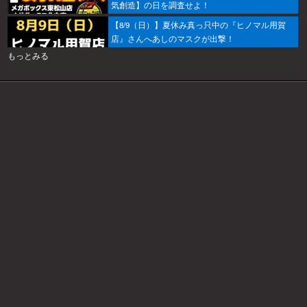
気創造】の日を調査せよ！
【8/9（日）】夏休み真っ只中の『ヒノマル用賀
店』さんへあしのマスクが出撃！
もっとみる