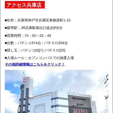
アクセス兵庫店
■住所：
兵庫県神戸市
兵庫区東柳原町1-15
■最寄駅：
JR
兵庫駅南出口徒歩約5分
■営業時間：10：00～22：45
■台数：パチンコ314台 / パチスロ204台
■貸し玉：パチンコ[4][1] /パチスロ[20]
■入場ルール：セブンコンパスでの抽選入場
その他詳細情報はこちらをクリック！