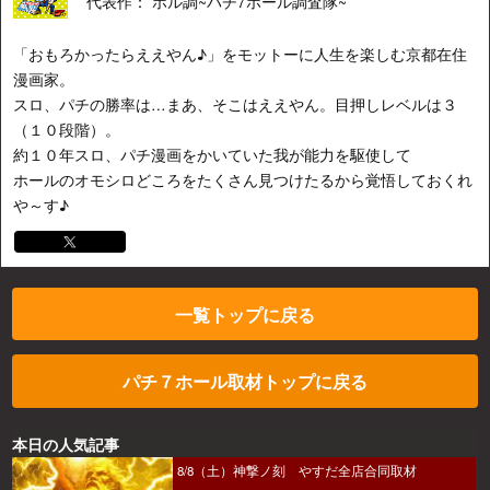
代表作： ホル調~パチ7ホール調査隊~
「おもろかったらええやん♪」をモットーに人生を楽しむ京都在住
漫画家。
スロ、パチの勝率は…まあ、そこはええやん。目押しレベルは３
（１０段階）。
約１０年スロ、パチ漫画をかいていた我が能力を駆使して
ホールのオモシロどころをたくさん見つけたるから覚悟しておくれ
や～す♪
一覧トップに戻る
パチ７ホール取材トップに戻る
本日の人気記事
8/8（土）神撃ノ刻 やすだ全店合同取材