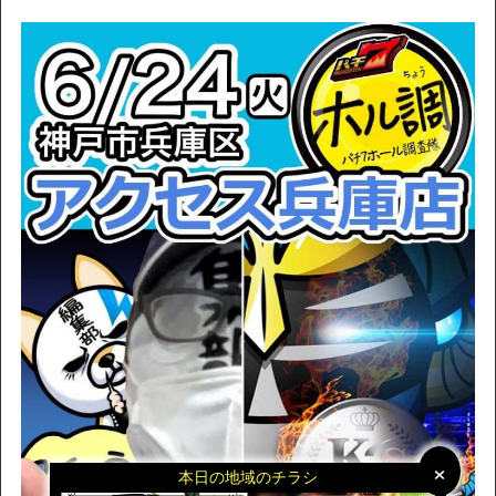
×
×
本日の地域のチラシ