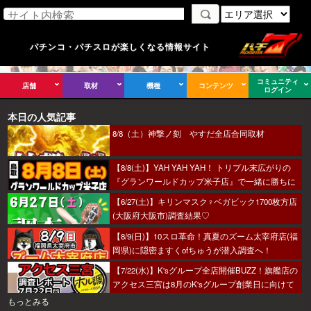
パチンコ・パチスロが楽しくなる情報サイト
コミュニティ
店舗
取材
機種
コンテンツ
ログイン
本日の人気記事
8/8（土）神撃ノ刻 やすだ全店合同取材
【8/8(土)】YAH YAH YAH！ トリプル末広がりの
『グランワールドカップ米子店』で一緒に勝ちに
行こうか～！
【6/27(土)】キリンマスク♀ベガビック1700枚方店
(大阪府大阪市)調査結果♡
【8/9(日)】10スロ革命！真夏のズーム太宰府店(福
岡県)に隠密ますくofちゅうが潜入調査へ！
【7/22(水)】K'sグループ全店開催BUZZ！旗艦店の
アクセス三宮は8月のK'sグループ創業日に向けて
着々とミッション進行中～！
もっとみる