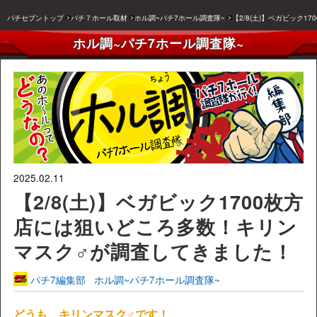
パチセブントップ
パチ７ホール取材
ホル調~パチ7ホール調査隊~
【2/8(土)】ベガビック
ホル調~パチ7ホール調査隊~
2025.02.11
【2/8(土)】ベガビック1700枚方
店には狙いどころ多数！キリン
マスク♂が調査してきました！
パチ7編集部
ホル調~パチ7ホール調査隊~
どうも、キリンマスク♂です！