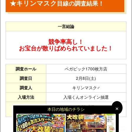
★キリンマスク
目線の調査結果！
一言結論
競争率高し！
お宝台が散りばめられていました！
ベガビック1700枚方店
調査ホール
2月8日(土)
調査日
キリンマスク♂
調査人
入場くんオンライン抽選
入場方法
×
×
9:30〆切
本日の地域のチラシ
抽選時間
9:45発表