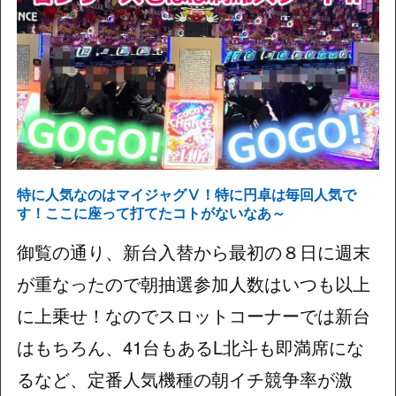
特に人気なのはマイジャグⅤ！特に円卓は毎回人気で
す！ここに座って打てたコトがないなあ～
御覧の通り、新台入替から最初の８日に週末
が重なったので朝抽選参加人数はいつも以上
に上乗せ！なのでスロットコーナーでは新台
はもちろん、41台もあるL北斗も即満席にな
るなど、定番人気機種の朝イチ競争率が激