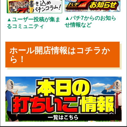
▲パチ7からのお知ら
▲ユーザー投稿が集ま
せ情報など
るコミュニティ
ホール開店情報はコチラか
ら！