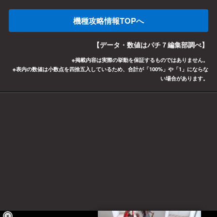
機種攻略情報TOPへ
【データ・数値はパチ７編集部調べ】
※掲載内容は実際の挙動を保証するものではありません。
※表内の数値は小数点を四捨五入しているため、合計が「100%」や「1」にならな
い場合があります。