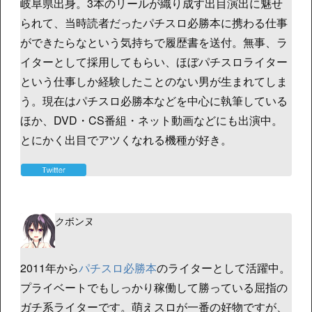
岐阜県出身。3本のリールが織り成す出目演出に魅せ
られて、当時読者だったパチスロ必勝本に携わる仕事
ができたらなという気持ちで履歴書を送付。無事、ラ
イターとして採用してもらい、ほぼパチスロライター
という仕事しか経験したことのない男が生まれてしま
う。現在はパチスロ必勝本などを中心に執筆している
ほか、DVD・CS番組・ネット動画などにも出演中。
とにかく出目でアツくなれる機種が好き。
クボンヌ
2011年から
パチスロ必勝本
のライターとして活躍中。
プライベートでもしっかり稼働して勝っている屈指の
ガチ系ライターです。萌えスロが一番の好物ですが、