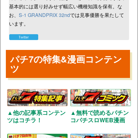
基本的には選り好みせず幅広い機種知識を保有。な
お、
S-1 GRANDPRIX 32nd
では見事優勝を果たして
います。
パチ7の特集&漫画コンテン
ツ
▲他の記事系コンテン
▲無料で読めるパチン
ツはコチラ！
コパチスロWEB漫画