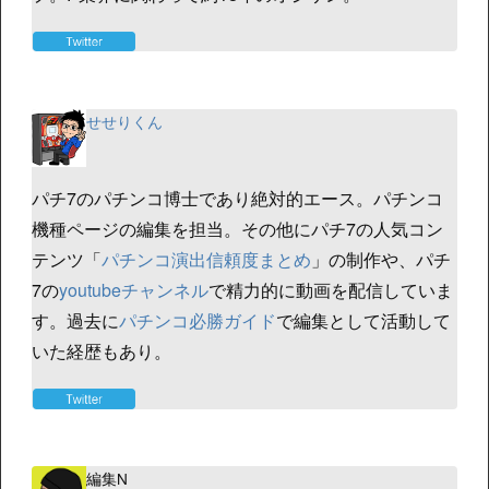
せせりくん
パチ7のパチンコ博士であり絶対的エース。パチンコ
機種ページの編集を担当。その他にパチ7の人気コン
テンツ「
パチンコ演出信頼度まとめ
」の制作や、パチ
7の
youtubeチャンネル
で精力的に動画を配信していま
す。過去に
パチンコ必勝ガイド
で編集として活動して
いた経歴もあり。
編集N