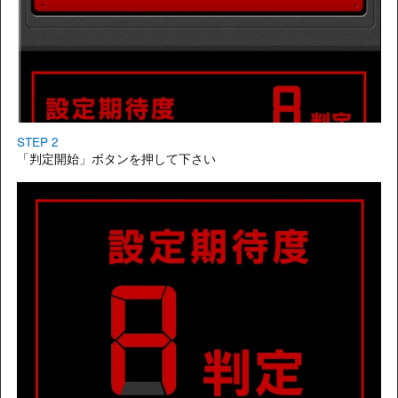
STEP 2
「判定開始」ボタンを押して下さい