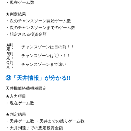
・現在ゲーム数
★判定結果
・次のチャンスゾーン開始ゲーム数
・次のチャンスゾーンまでのゲーム数
・想定される投資金額
A判
チャンスゾーンは目の前！！
定：
B判
チャンスゾーンは近い！！
定：
C判
チャンスゾーンまで遠い
定：
③「天井情報」が分かる!!
天井機能搭載機種限定
★入力項目
・現在ゲーム数
★判定結果
・天井ゲーム数 ・天井までの残りゲーム数
・天井到達までの想定投資金額