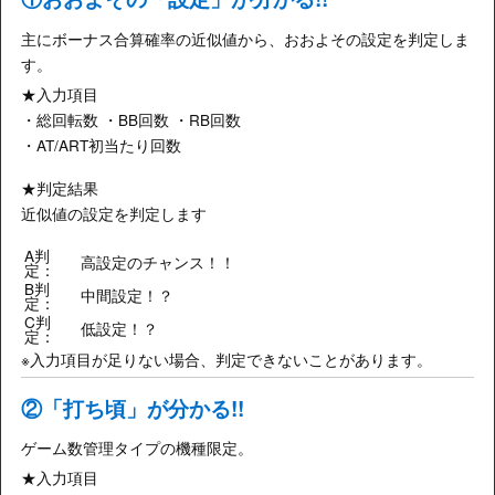
主にボーナス合算確率の近似値から、おおよその設定を判定しま
す。
★入力項目
・総回転数 ・BB回数 ・RB回数
・AT/ART初当たり回数
★判定結果
近似値の設定を判定します
A判
高設定のチャンス！！
定：
B判
中間設定！？
定：
C判
低設定！？
定：
※入力項目が足りない場合、判定できないことがあります。
②「打ち頃」が分かる!!
ゲーム数管理タイプの機種限定。
★入力項目