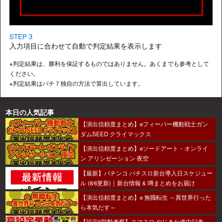
STEP 3
入力項目に合わせて自動で判定結果を表示します
※判定結果は、勝利を保証するものではありません。あくまでも参考として
ください。
※判定結果はパチ７独自の方法で算出しています。
本日の人気記事
【演出信頼度まとめ】eフィーバー機動戦士ガン
ダムSEED クライマックス
【演出信頼度まとめ】eソードアート・オンライ
ン アリシゼーション 夜空
【最新】パチンコ パチスロ新台導入日スケジュー
ル (8/6更新)｜新台情報 & 噂まとめをお届け
【演出信頼度まとめ】e 無職転生 ～異世界行った
ら本気だす～
【設定6挙動考察】スマスロ やじきた道中記参