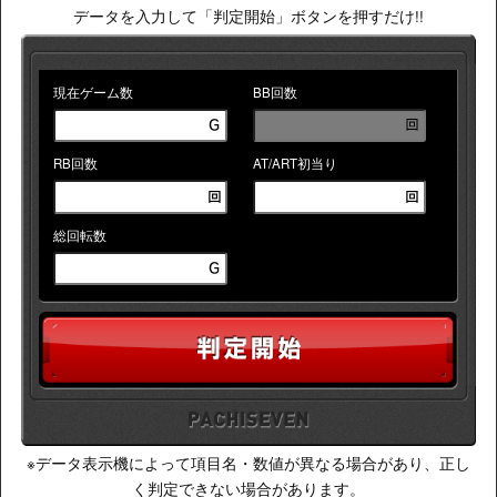
データを入力して「判定開始」ボタンを押すだけ!!
現在ゲーム数
BB回数
RB回数
AT/ART初当り
総回転数
※データ表示機によって項目名・数値が異なる場合があり、正し
く判定できない場合があります。