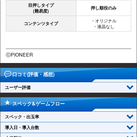
目押しタイプ
押し順役のみ
(難易度)
・オリジナル
コンテンツタイプ
・液晶なし
ⓒPIONEER
口コミ(評価・感想)
ユーザー評価
スペック&ゲームフロー
スペック・出玉率
導入日・導入台数