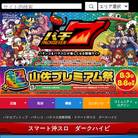
パチンコ・パチスロを楽しむための情報サイト パチ７！
新台情報から攻略情報、全国のチラシ情報まで、完全無料で配信中！
コミュニティ
店舗
取材
機種
コンテンツ
ログイン
パチセブントップ
パチンコ・パチスロ攻略情報
スマート沖スロ ダークハイビ
スマート沖スロ ダークハイビ