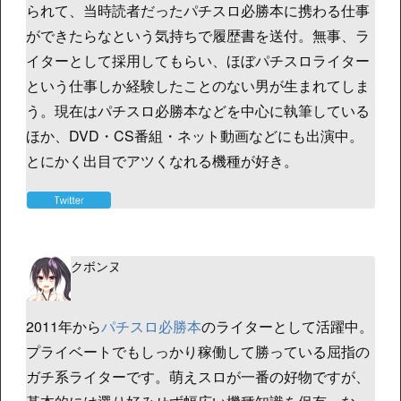
られて、当時読者だったパチスロ必勝本に携わる仕事
ができたらなという気持ちで履歴書を送付。無事、ラ
イターとして採用してもらい、ほぼパチスロライター
という仕事しか経験したことのない男が生まれてしま
う。現在はパチスロ必勝本などを中心に執筆している
ほか、DVD・CS番組・ネット動画などにも出演中。
とにかく出目でアツくなれる機種が好き。
クボンヌ
2011年から
パチスロ必勝本
のライターとして活躍中。
プライベートでもしっかり稼働して勝っている屈指の
ガチ系ライターです。萌えスロが一番の好物ですが、