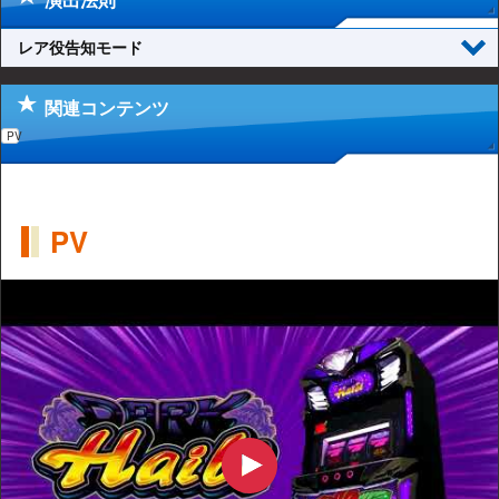
レア役告知モード
関連コンテンツ
PV
PV