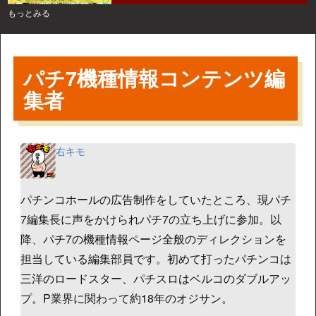
もっとみる
パチ7機種情報コンテンツ編
集者
右キモ
パチンコホールの広告制作をしていたところ、現パチ
7編集長に声をかけられパチ7の立ち上げに参加。以
降、パチ7の機種情報ページ全般のディレクションを
担当している編集部員です。初めて打ったパチンコは
三洋のロードスター、パチスロはベルコのダブルアッ
プ。P業界に関わって約18年のオジサン。