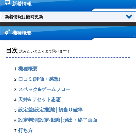
新着情報
新着情報は随時更新
機種概要
目次
読みたいところまで飛べます！
機種概要
口コミ(評価・感想)
スペック&ゲームフロー
天井&リセット恩恵
設定差(設定推測)│初当り確率
設定判別(設定推測)│演出・終了画面
打ち方