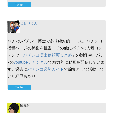
せせりくん
パチ7のパチンコ博士であり絶対的エース。パチンコ
機種ページの編集を担当。その他にパチ7の人気コン
テンツ「
パチンコ演出信頼度まとめ
」の制作や、パチ
7の
youtubeチャンネル
で精力的に動画を配信していま
す。過去に
パチンコ必勝ガイド
で編集として活動して
いた経歴もあり。
編集N