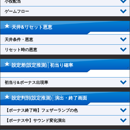
小役配当
ゲームフロー
天井&リセット恩恵
天井条件・恩恵
リセット時の恩恵
設定差(設定推測)│初当り確率
初当り&ボーナス出現率
設定判別(設定推測)│演出・終了画面
【ボーナス終了時】フェザーランプの色
【ボーナス中】サウンド変化演出