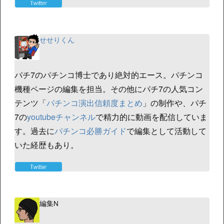
せせりくん
パチ7のパチンコ博士であり絶対的エース。パチンコ
機種ページの編集を担当。その他にパチ7の人気コン
テンツ「
パチンコ演出信頼度まとめ
」の制作や、パチ
7の
youtubeチャンネル
で精力的に動画を配信していま
す。過去に
パチンコ必勝ガイド
で編集として活動して
いた経歴もあり。
編集N