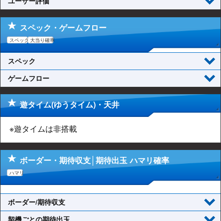
ユーザー評価
スペック・ゲームフロー
スペック
大当り確率
スペック
ゲームフロー
遊タイム(ゆうタイム)・天井
※遊タイムは非搭載
ボーダー・期待収支│期待出玉 ハマリ確率
ハマリ
ボーダー/期待収支
契機ごとの期待出玉