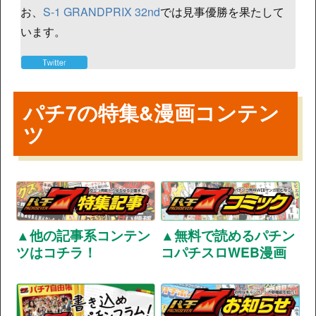
お、
S-1 GRANDPRIX 32nd
では見事優勝を果たして
います。
パチ7の特集&漫画コンテン
ツ
▲他の記事系コンテン
▲無料で読めるパチン
ツはコチラ！
コパチスロWEB漫画