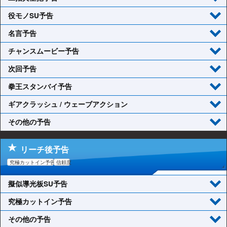
役モノSU予告
名言予告
チャンスムービー予告
次回予告
拳王スタンバイ予告
ギアクラッシュ / ウェーブアクション
その他の予告
リーチ後予告
究極カットイン予告
信頼度
擬似導光板SU予告
究極カットイン予告
その他の予告