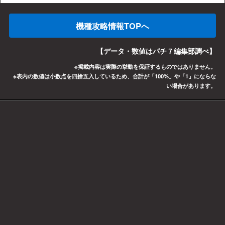
機種攻略情報TOPへ
【データ・数値はパチ７編集部調べ】
※掲載内容は実際の挙動を保証するものではありません。
※表内の数値は小数点を四捨五入しているため、合計が「100%」や「1」にならな
い場合があります。