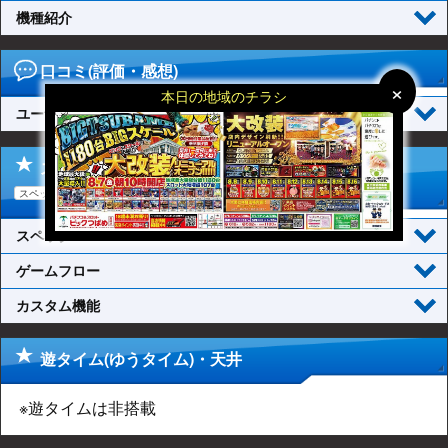
機種紹介
口コミ(評価・感想)
×
×
本日の地域のチラシ
ユーザー評価
スペック・ゲームフロー
スペック
大当り確率
カスタム
カスタマイズ
スペック
ゲームフロー
カスタム機能
遊タイム(ゆうタイム)・天井
※遊タイムは非搭載