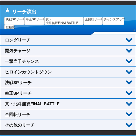
リーチ演出
決戦SPリーチ
拳王SPリーチ
真・
全回転リーチ
チャンスアップ
北斗無双FINALBATTLE
信頼度
ロングリーチ
闘気チャージ
一撃当千チャンス
ヒロインカウントダウン
決戦SPリーチ
拳王SPリーチ
真・北斗無双FINAL BATTLE
全回転リーチ
その他のリーチ