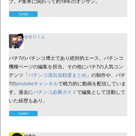
プ。P業界に関わって約18年のオジサン。
せせりくん
パチ7のパチンコ博士であり絶対的エース。パチンコ
機種ページの編集を担当。その他にパチ7の人気コン
テンツ「
パチンコ演出信頼度まとめ
」の制作や、パチ
7の
youtubeチャンネル
で精力的に動画を配信していま
す。過去に
パチンコ必勝ガイド
で編集として活動して
いた経歴もあり。
編集N