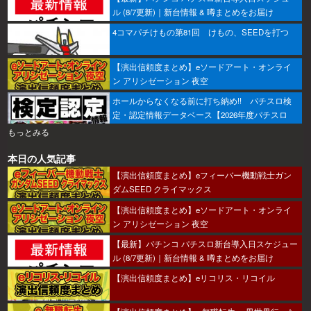
ル (8/7更新)｜新台情報 & 噂まとめをお届け
4コマパチけもの第81回 けもの、SEEDを打つ
【演出信頼度まとめ】eソードアート・オンライ
ン アリシゼーション 夜空
ホールからなくなる前に打ち納め!! パチスロ検
定・認定情報データベース【2026年度パチスロ
版】
もっとみる
本日の人気記事
【演出信頼度まとめ】eフィーバー機動戦士ガン
ダムSEED クライマックス
【演出信頼度まとめ】eソードアート・オンライ
ン アリシゼーション 夜空
【最新】パチンコ パチスロ新台導入日スケジュー
ル (8/7更新)｜新台情報 & 噂まとめをお届け
【演出信頼度まとめ】eリコリス・リコイル