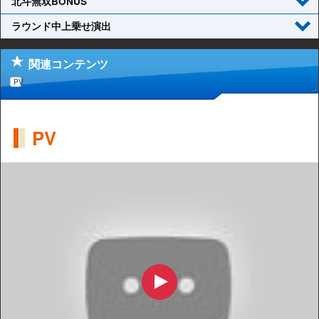
北斗無双BONUS
ラウンド中上乗せ演出
関連コンテンツ
PV
PV