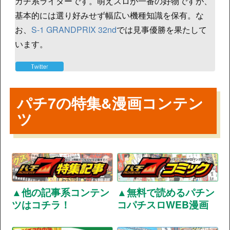
ガチ系ライターです。萌えスロが一番の好物ですが、
基本的には選り好みせず幅広い機種知識を保有。な
お、
S-1 GRANDPRIX 32nd
では見事優勝を果たして
います。
パチ7の特集&漫画コンテン
ツ
▲他の記事系コンテン
▲無料で読めるパチン
ツはコチラ！
コパチスロWEB漫画