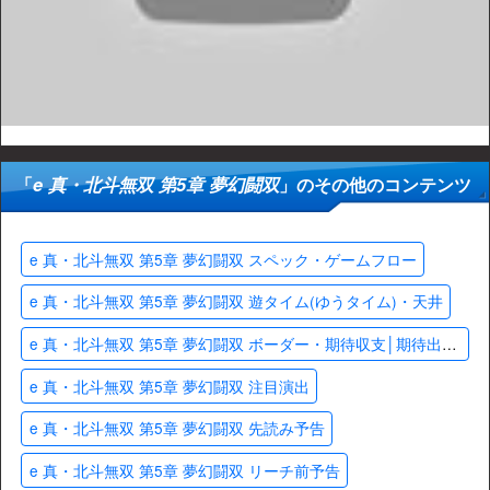
「
e 真・北斗無双 第5章 夢幻闘双
」のその他のコンテンツ
e 真・北斗無双 第5章 夢幻闘双 スペック・ゲームフロー
e 真・北斗無双 第5章 夢幻闘双 遊タイム(ゆうタイム)・天井
e 真・北斗無双 第5章 夢幻闘双 ボーダー・期待収支│期待出玉 ハマリ確率
e 真・北斗無双 第5章 夢幻闘双 注目演出
e 真・北斗無双 第5章 夢幻闘双 先読み予告
e 真・北斗無双 第5章 夢幻闘双 リーチ前予告