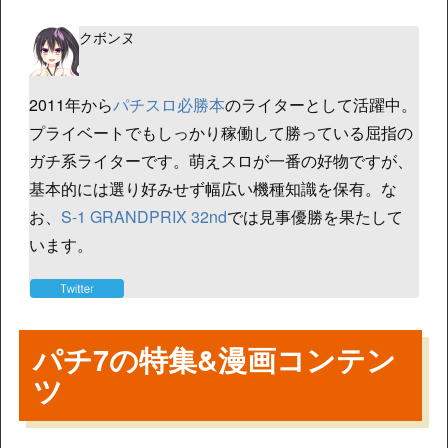
クボンヌ
2011年から
パチスロ必勝本
のライターとして活躍中。
プライベートでもしっかり稼働して勝っている屈指の
ガチ系ライターです。萌えスロが一番の好物ですが、
基本的には選り好みせず幅広い機種知識を保有。な
お、
S-1 GRANDPRIX 32nd
では見事優勝を果たして
います。
パチ7の特集&漫画コンテン
ツ