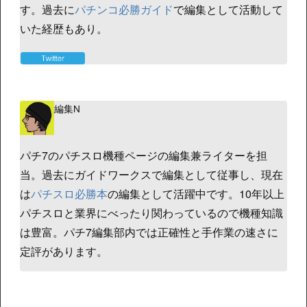
す。過去に
パチンコ必勝ガイド
で編集として活動して
いた経歴もあり。
編集N
パチ7のパチスロ機種ページの編集兼ライターを担
当。過去にガイドワークスで編集として従事し、現在
は
パチスロ必勝本
の編集として活躍中です。10年以上
パチスロと業界にべったり関わっているので機種知識
は豊富。パチ7編集部内では正確性と手作業の速さに
定評があります。