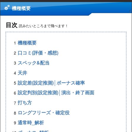
機種概要
目次
読みたいところまで飛べます！
機種概要
口コミ(評価・感想)
スペック&配当
天井
設定差(設定推測)│ボーナス確率
設定判別(設定推測)│演出・終了画面
打ち方
ロングフリーズ・確定役
通常時_解析