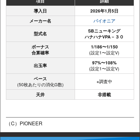
項目
詳細
導入日
2026年1月5日
メーカー名
パイオニア
SBニューキング
型式名
ハナハナVPA－３０
ボーナス
1/186〜1/150
(設定1〜設定V)
合算確率
97%〜108%
出玉率
(設定1〜設定V)
ベース
※調査中
(50枚あたりの消化G数)
天井
非搭載
（C）PIONEER