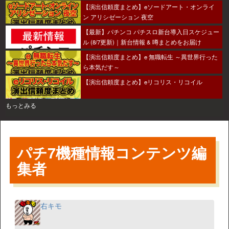
【演出信頼度まとめ】eソードアート・オンライ
ン アリシゼーション 夜空
【最新】パチンコ パチスロ新台導入日スケジュー
ル (8/7更新)｜新台情報 & 噂まとめをお届け
【演出信頼度まとめ】e 無職転生 ～異世界行った
ら本気だす～
【演出信頼度まとめ】eリコリス・リコイル
もっとみる
パチ7機種情報コンテンツ編
集者
右キモ