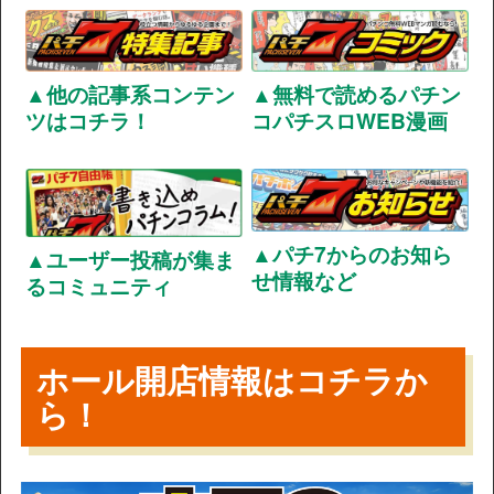
▲他の記事系コンテン
▲無料で読めるパチン
ツはコチラ！
コパチスロWEB漫画
▲パチ7からのお知ら
▲ユーザー投稿が集ま
せ情報など
るコミュニティ
ホール開店情報はコチラか
ら！