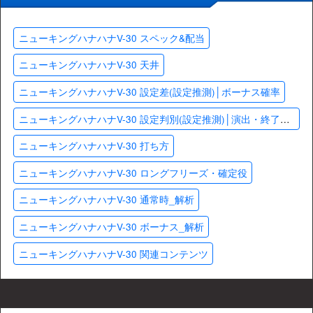
ニューキングハナハナV-30 スペック&配当
ニューキングハナハナV-30 天井
ニューキングハナハナV-30 設定差(設定推測)│ボーナス確率
ニューキングハナハナV-30 設定判別(設定推測)│演出・終了画面
ニューキングハナハナV-30 打ち方
ニューキングハナハナV-30 ロングフリーズ・確定役
ニューキングハナハナV-30 通常時_解析
ニューキングハナハナV-30 ボーナス_解析
ニューキングハナハナV-30 関連コンテンツ