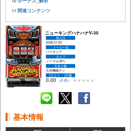
ボーナス_解析
関連コンテンツ
ニューキングハナハナV-30
導入日
2026.01.05
メーカー名
パイオニア
タイプ
ノーマル(BT)
天井Ｇ数
天井機能ナシ
口コミ・評価
0.00
（0 件）
基本情報