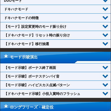
DUOモード
ドキハナモード
ドキハナモードの特徴
【モード】設定変更時のモード振り分け
【ドキハナモード】リセット時の振り分け
【ドキハナモード】移行抽選
モード示唆演出
【モード示唆】ボーナス終了画面
【モード示唆】ボーナステンパイ音
【モード示唆】ハイビスカス点滅パターン
【ドキハナモード示唆】小役入賞時のフラッシュ
ロングフリーズ・確定役