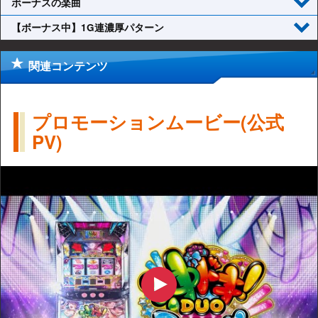
ボーナスの楽曲
【ボーナス中】1G連濃厚パターン
関連コンテンツ
プロモーションムービー(公式
PV)