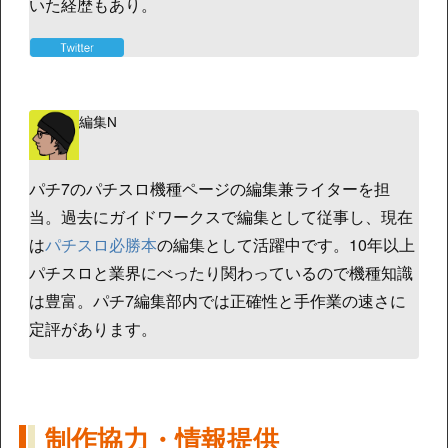
いた経歴もあり。
編集N
パチ7のパチスロ機種ページの編集兼ライターを担
当。過去にガイドワークスで編集として従事し、現在
は
パチスロ必勝本
の編集として活躍中です。10年以上
パチスロと業界にべったり関わっているので機種知識
は豊富。パチ7編集部内では正確性と手作業の速さに
定評があります。
制作協力・情報提供