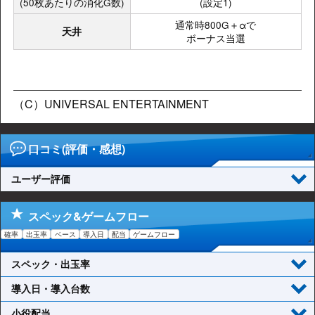
(50枚あたりの消化G数)
(設定1)
通常時800G＋αで
天井
ボーナス当選
（C）UNIVERSAL ENTERTAINMENT
口コミ(評価・感想)
ユーザー評価
スペック&ゲームフロー
確率
出玉率
ベース
導入日
配当
ゲームフロー
スペック・出玉率
導入日・導入台数
小役配当