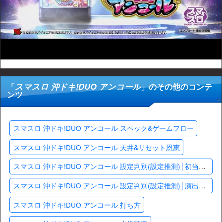
「
スマスロ 沖ドキ!DUO アンコール
」のその他のコンテ
ンツ
スマスロ 沖ドキ!DUO アンコール スペック&ゲームフロー
スマスロ 沖ドキ!DUO アンコール 天井&リセット恩恵
スマスロ 沖ドキ!DUO アンコール 設定判別(設定推測)│初当り確率
スマスロ 沖ドキ!DUO アンコール 設定判別(設定推測)│演出・終了画面
スマスロ 沖ドキ!DUO アンコール 打ち方