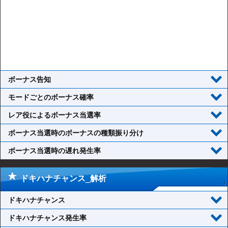
ボーナス告知
モードごとのボーナス確率
レア役によるボーナス当選率
ボーナス当選時のボーナスの種類振り分け
ボーナス当選時の遅れ発生率
ドキハナチャンス_解析
ドキハナチャンス
ドキハナチャンス発生率