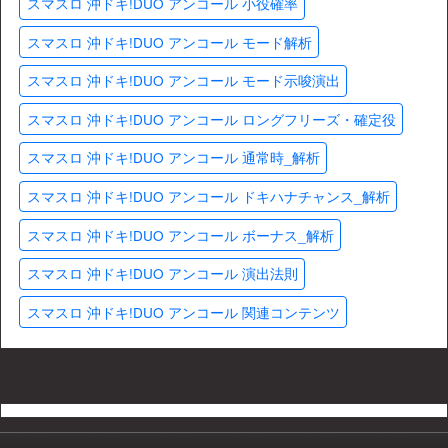
スマスロ 沖ドキ!DUO アンコール 小役確率
スマスロ 沖ドキ!DUO アンコール モード解析
スマスロ 沖ドキ!DUO アンコール モード示唆演出
スマスロ 沖ドキ!DUO アンコール ロングフリーズ・確定役
スマスロ 沖ドキ!DUO アンコール 通常時_解析
スマスロ 沖ドキ!DUO アンコール ドキハナチャンス_解析
スマスロ 沖ドキ!DUO アンコール ボーナス_解析
スマスロ 沖ドキ!DUO アンコール 演出法則
スマスロ 沖ドキ!DUO アンコール 関連コンテンツ