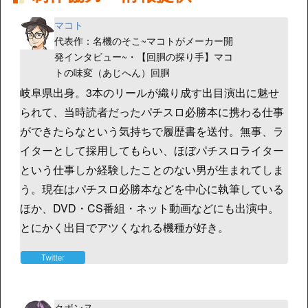
マコト
代表作：名機のそこ~マコトがメーカー開
発インタビュー~・【回胴の探り手】マコ
トの味変（あじへん）回胴
岐阜県出身。3本のリールが織り成す出目演出に魅せ
られて、当時読者だったパチスロ必勝本に携わる仕事
ができたらなという気持ちで履歴書を送付。無事、ラ
イターとして採用してもらい、ほぼパチスロライター
という仕事しか経験したことのない男が生まれてしま
う。現在はパチスロ必勝本などを中心に執筆している
ほか、DVD・CS番組・ネット動画などにも出演中。
とにかく出目でアツくなれる機種が好き。
クボンヌ