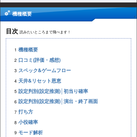
機種概要
目次
読みたいところまで飛べます！
機種概要
口コミ(評価・感想)
スペック&ゲームフロー
天井&リセット恩恵
設定判別(設定推測)│初当り確率
設定判別(設定推測)│演出・終了画面
打ち方
小役確率
モード解析