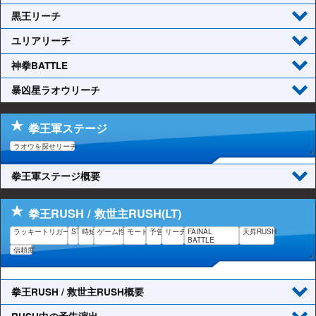
黒王リーチ
ユリアリーチ
神拳BATTLE
暴凶星ラオウリーチ
拳王軍ステージ
ラオウを探せリーチ
拳王軍ステージ概要
拳王RUSH / 救世主RUSH(LT)
ラッキートリガー
ST
時短
ゲーム性
モード
予告
リーチ
FAINAL
天昇RUSH
BATTLE
信頼度
拳王RUSH / 救世主RUSH概要