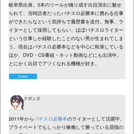
岐阜県出身。3本のリールが織り成す出目演出に魅せ
られて、当時読者だったパチスロ必勝本に携わる仕事
ができたらなという気持ちで履歴書を送付。無事、ラ
イターとして採用してもらい、ほぼパチスロライター
という仕事しか経験したことのない男が生まれてしま
う。現在はパチスロ必勝本などを中心に執筆している
ほか、DVD・CS番組・ネット動画などにも出演中。
とにかく出目でアツくなれる機種が好き。
クボンヌ
2011年から
パチスロ必勝本
のライターとして活躍中。
プライベートでもしっかり稼働して勝っている屈指の