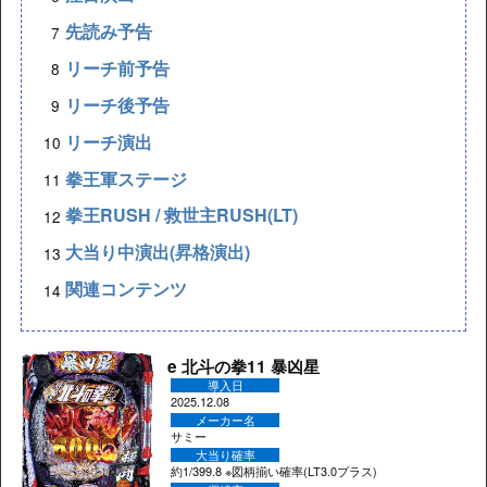
先読み予告
リーチ前予告
リーチ後予告
リーチ演出
拳王軍ステージ
拳王RUSH / 救世主RUSH(LT)
大当り中演出(昇格演出)
関連コンテンツ
e 北斗の拳11 暴凶星
導入日
2025.12.08
メーカー名
サミー
大当り確率
約1/399.8 ※図柄揃い確率(LT3.0プラス)