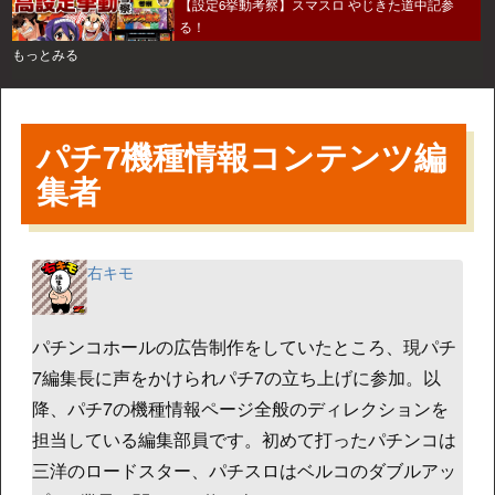
【設定6挙動考察】スマスロ やじきた道中記参
る！
もっとみる
パチ7機種情報コンテンツ編
集者
右キモ
パチンコホールの広告制作をしていたところ、現パチ
7編集長に声をかけられパチ7の立ち上げに参加。以
降、パチ7の機種情報ページ全般のディレクションを
担当している編集部員です。初めて打ったパチンコは
三洋のロードスター、パチスロはベルコのダブルアッ