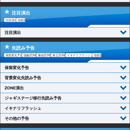
注目演出
注目演出
信頼度
注目演出
先読み予告
保留変化予告
強敵ZONE
暴凶ZONE
拳王ZONE
イキナリフラッシュ
信頼度
保留変化予告
背景変化先読み予告
ZONE演出
ジャギステージ移行先読み予告
イキナリフラッシュ
その他の予告