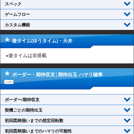
スペック
ゲームフロー
カスタム機能
遊タイム(ゆうタイム)・天井
※遊タイムは非搭載
ボーダー・期待収支│期待出玉 ハマリ確率
ハマリ
ボーダー/期待収支
契機ごとの期待出玉
初回図柄揃いまでの想定回転数
初回図柄揃いまでのハマリの可能性