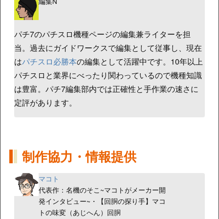
編集N
パチ7のパチスロ機種ページの編集兼ライターを担
当。過去にガイドワークスで編集として従事し、現在
は
パチスロ必勝本
の編集として活躍中です。10年以上
パチスロと業界にべったり関わっているので機種知識
は豊富。パチ7編集部内では正確性と手作業の速さに
定評があります。
制作協力・情報提供
マコト
代表作：名機のそこ~マコトがメーカー開
発インタビュー~・【回胴の探り手】マコ
トの味変（あじへん）回胴