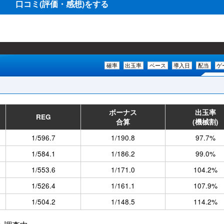
口コミ(評価・感想)をする
確率
出玉率
ベース
導入日
配当
ゲ
ボーナス
出玉率
REG
合算
(機械割)
1/596.7
1/190.8
97.7%
1/584.1
1/186.2
99.0%
1/553.6
1/171.0
104.2%
1/526.4
1/161.1
107.9%
1/504.2
1/148.5
114.2%