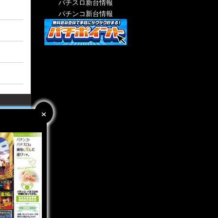
パチスロ新台情報
パチンコ新台情報
×
×