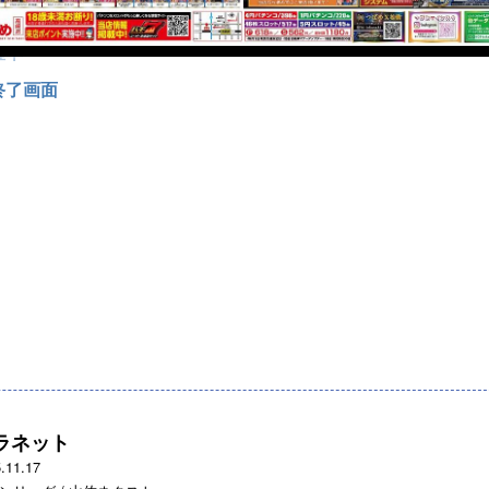
確率
終了画面
ラネット
.11.17