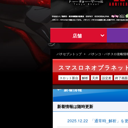
店舗
パチセブントップ
パチンコ・パチスロ攻略情
スマスロネオプラネッ
スロット新台
解析
天井
設定差
終了画面
新着情報
新着情報は随時更新
2025.12.22 「通常時_解析」を