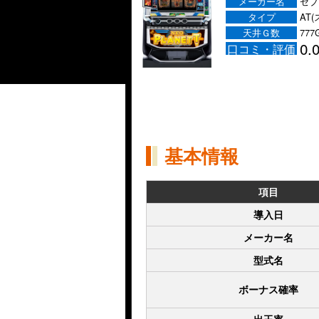
メーカー名
セブ
タイプ
AT
天井Ｇ数
77
0.
口コミ・評価
基本情報
項目
導入日
メーカー名
型式名
ボーナス確率