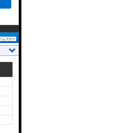
ームフロー