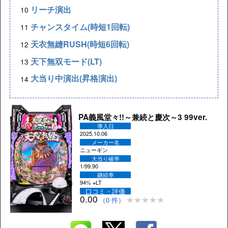
リーチ演出
チャンスタイム(時短1回転)
天衣無縫RUSH(時短6回転)
天下無双モード(LT)
大当り中演出(昇格演出)
PA義風堂々!!～兼続と慶次～3 99ver.
導入日
2025.10.06
メーカー名
ニューギン
大当り確率
1/99.90
継続率
94% ※LT
口コミ・評価
0.00
（0 件）