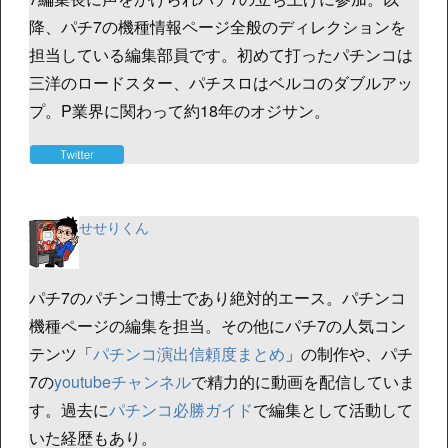
降、パチ7の機種情報ページ全般のディレクションを
担当している編集部員です。初めて打ったパチンコは
三洋のロードスター、パチスロはベルコのダブルアッ
プ。P業界に関わって約18年のオジサン。
せせりくん
パチ7のパチンコ博士であり絶対的エース。パチンコ
機種ページの編集を担当。その他にパチ7の人気コン
テンツ「
パチンコ演出信頼度まとめ
」の制作や、パチ
7の
youtubeチャンネル
で精力的に動画を配信していま
す。過去に
パチンコ必勝ガイド
で編集として活動して
いた経歴もあり。