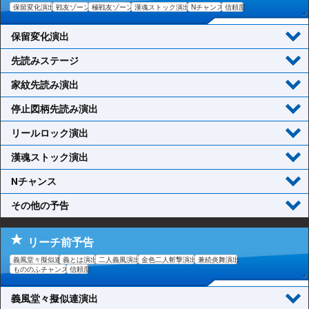
保留変化演出
戦友ゾーン
極戦友ゾーン
漢魂ストック演出
Nチャンス
信頼度
保留変化演出
先読みステージ
家紋先読み演出
停止図柄先読み演出
リールロック演出
漢魂ストック演出
Nチャンス
その他の予告
リーチ前予告
義風堂々擬似連
義とは演出
二人義風演出
金色二人斬撃演出
兼続炎舞演出
もののふチャンス
信頼度
義風堂々擬似連演出