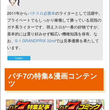
2011年から
パチスロ必勝本
のライターとして活躍中。
プライベートでもしっかり稼働して勝っている屈指の
ガチ系ライターです。萌えスロが一番の好物ですが、
基本的には選り好みせず幅広い機種知識を保有。な
お、
S-1 GRANDPRIX 32nd
では見事優勝を果たして
います。
パチ7の特集&漫画コンテン
ツ