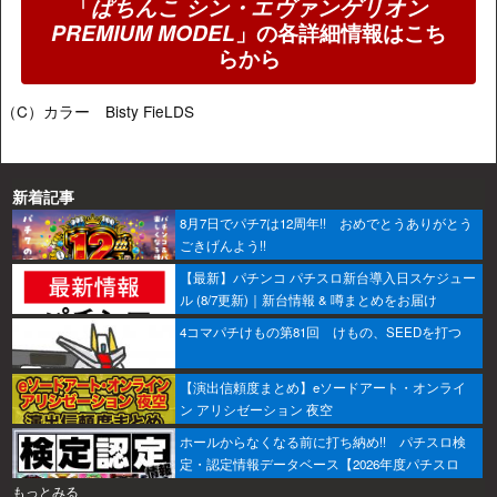
「
ぱちんこ シン・エヴァンゲリオン
PREMIUM MODEL
」の各詳細情報はこち
らから
（C）カラー Bisty FieLDS
新着記事
8月7日でパチ7は12周年!! おめでとうありがとう
ごきげんよう!!
【最新】パチンコ パチスロ新台導入日スケジュー
ル (8/7更新)｜新台情報 & 噂まとめをお届け
4コマパチけもの第81回 けもの、SEEDを打つ
【演出信頼度まとめ】eソードアート・オンライ
ン アリシゼーション 夜空
ホールからなくなる前に打ち納め!! パチスロ検
定・認定情報データベース【2026年度パチスロ
版】
もっとみる