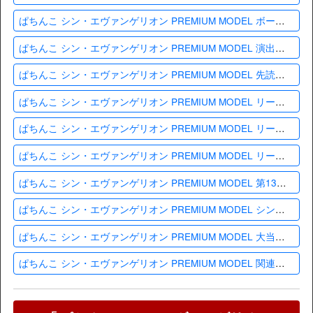
ぱちんこ シン・エヴァンゲリオン PREMIUM MODEL ボーダー・期待収支│期待出玉 ハマリ確率
ぱちんこ シン・エヴァンゲリオン PREMIUM MODEL 演出法則&信頼度
ぱちんこ シン・エヴァンゲリオン PREMIUM MODEL 先読み予告
ぱちんこ シン・エヴァンゲリオン PREMIUM MODEL リーチ前予告
ぱちんこ シン・エヴァンゲリオン PREMIUM MODEL リーチ後予告
ぱちんこ シン・エヴァンゲリオン PREMIUM MODEL リーチ演出
ぱちんこ シン・エヴァンゲリオン PREMIUM MODEL 第13号機襲来モード(ST or 時短)
ぱちんこ シン・エヴァンゲリオン PREMIUM MODEL シン・IMPACT RUSH(ST＋時短)
ぱちんこ シン・エヴァンゲリオン PREMIUM MODEL 大当り中演出(昇格・保留連演出)
ぱちんこ シン・エヴァンゲリオン PREMIUM MODEL 関連コンテンツ