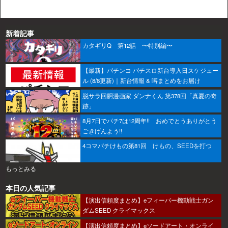
新着記事
カタギリQ 第12話 〜特別編〜
【最新】パチンコ パチスロ新台導入日スケジュー
ル (8/8更新)｜新台情報 & 噂まとめをお届け
脱サラ回胴漫画家 ダンナくん 第378回「真夏の奇
跡」
8月7日でパチ7は12周年!! おめでとうありがとう
ごきげんよう!!
4コマパチけもの第81回 けもの、SEEDを打つ
もっとみる
本日の人気記事
【演出信頼度まとめ】eフィーバー機動戦士ガン
ダムSEED クライマックス
【演出信頼度まとめ】eソードアート・オンライ