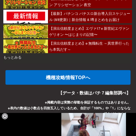
ン アリシゼーション 夜空
【最新】パチンコ パチスロ新台導入日スケジュー
ル (8/8更新)｜新台情報 & 噂まとめをお届け
【演出信頼度まとめ】エヴァ17ｅ新世紀エヴァン
ゲリオン 〜はじまりの記憶〜
【演出信頼度まとめ】e 無職転生 ～異世界行った
ら本気だす～
もっとみる
機種攻略情報TOPへ
【データ・数値はパチ７編集部調べ】
※掲載内容は実際の挙動を保証するものではありません。
※表内の数値は小数点を四捨五入しているため、合計が「100%」や「1」にならな
い場合があります。
パチ7について