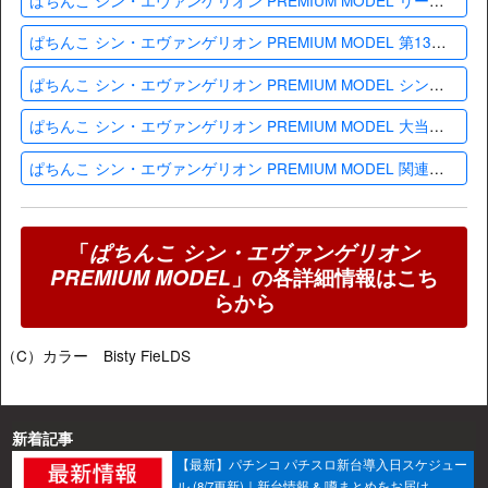
ぱちんこ シン・エヴァンゲリオン PREMIUM MODEL 第13号機襲来モード(ST or 時短)
ぱちんこ シン・エヴァンゲリオン PREMIUM MODEL シン・IMPACT RUSH(ST＋時短)
ぱちんこ シン・エヴァンゲリオン PREMIUM MODEL 大当り中演出(昇格・保留連演出)
ぱちんこ シン・エヴァンゲリオン PREMIUM MODEL 関連コンテンツ
「
ぱちんこ シン・エヴァンゲリオン
PREMIUM MODEL
」の各詳細情報はこち
らから
（C）カラー Bisty FieLDS
新着記事
【最新】パチンコ パチスロ新台導入日スケジュー
ル (8/7更新)｜新台情報 & 噂まとめをお届け