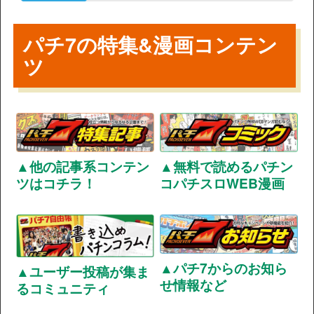
パチ7の特集&漫画コンテン
ツ
▲他の記事系コンテン
▲無料で読めるパチン
ツはコチラ！
コパチスロWEB漫画
▲パチ7からのお知ら
▲ユーザー投稿が集ま
せ情報など
るコミュニティ