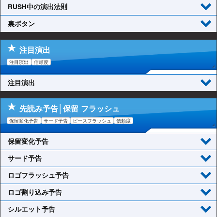
RUSH中の演出法則
裏ボタン
注目演出
注目演出
信頼度
注目演出
先読み予告│保留 フラッシュ
保留変化予告
サード予告
ピースフラッシュ
信頼度
保留変化予告
サード予告
ロゴフラッシュ予告
ロゴ割り込み予告
シルエット予告