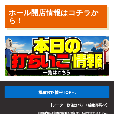
ホール開店情報はコチラか
ら！
機種攻略情報TOPへ
【データ・数値はパチ７編集部調べ】
※掲載内容は実際の挙動を保証するものではありません。