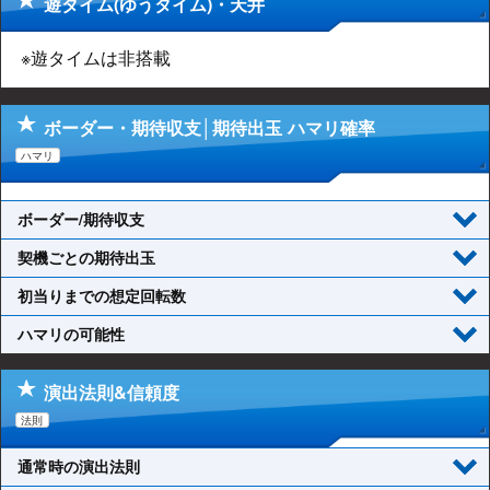
遊タイム(ゆうタイム)・天井
※遊タイムは非搭載
ボーダー・期待収支│期待出玉 ハマリ確率
ハマリ
ボーダー/期待収支
契機ごとの期待出玉
初当りまでの想定回転数
ハマリの可能性
演出法則&信頼度
法則
通常時の演出法則