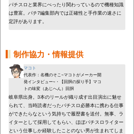
パチスロと業界にべったり関わっているので機種知識
は豊富。パチ7編集部内では正確性と手作業の速さに
定評があります。
制作協力・情報提供
マコト
代表作：名機のそこ~マコトがメーカー開
発インタビュー~・【回胴の探り手】マコ
トの味変（あじへん）回胴
岐阜県出身。3本のリールが織り成す出目演出に魅せ
られて、当時読者だったパチスロ必勝本に携わる仕事
ができたらなという気持ちで履歴書を送付。無事、ラ
イターとして採用してもらい、ほぼパチスロライター
という仕事しか経験したことのない男が生まれてしま