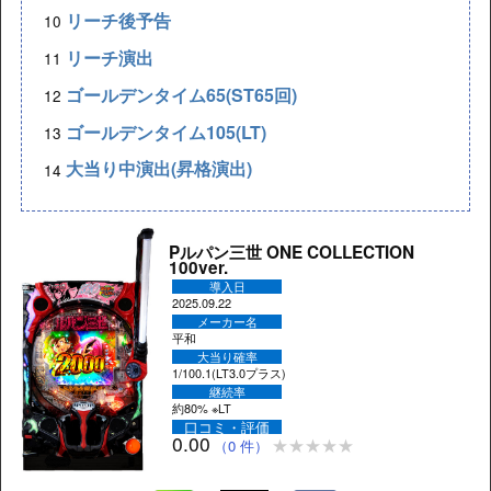
リーチ後予告
リーチ演出
ゴールデンタイム65(ST65回)
ゴールデンタイム105(LT)
大当り中演出(昇格演出)
Pルパン三世 ONE COLLECTION
100ver.
導入日
2025.09.22
メーカー名
平和
大当り確率
1/100.1(LT3.0プラス)
継続率
約80% ※LT
口コミ・評価
0.00
（0 件）