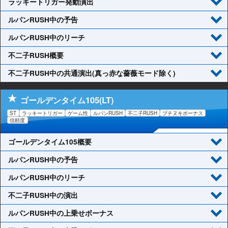
ラッキートリガー発動演出
ルパンRUSH中の予告
ルパンRUSH中のリーチ
不二子RUSH概要
不二子RUSH中の共通演出(真っ赤な薔薇モード除く)
ゴールデンタイム105(LT)
ST
ラッキートリガー
ゲーム性
ルパンRUSH
不二子RUSH
ブチヌキボーナス
信頼度
ゴールデンタイム105概要
ルパンRUSH中の予告
ルパンRUSH中のリーチ
不二子RUSH中の演出
ルパンRUSH中の上乗せボーナス