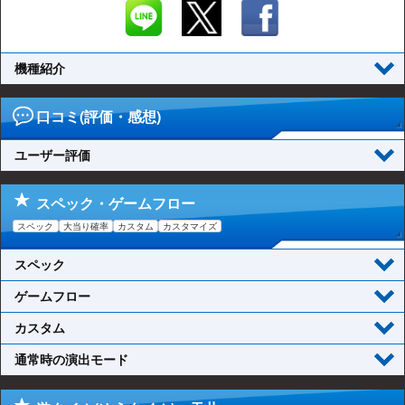
機種紹介
口コミ(評価・感想)
ユーザー評価
スペック・ゲームフロー
スペック
大当り確率
カスタム
カスタマイズ
スペック
ゲームフロー
カスタム
通常時の演出モード