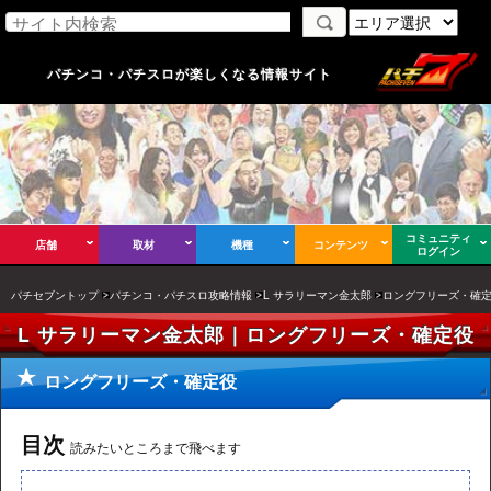
パチンコ・パチスロが楽しくなる情報サイト
コミュニティ
店舗
取材
機種
コンテンツ
ログイン
パチセブントップ
パチンコ・パチスロ攻略情報
L サラリーマン金太郎
ロングフリーズ・確
L サラリーマン金太郎｜ロングフリーズ・確定役
ロングフリーズ・確定役
目次
読みたいところまで飛べます