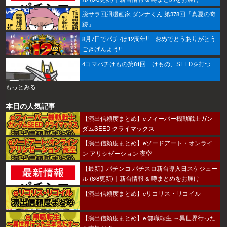
脱サラ回胴漫画家 ダンナくん 第378回「真夏の奇
跡」
8月7日でパチ7は12周年!! おめでとうありがとう
ごきげんよう!!
4コマパチけもの第81回 けもの、SEEDを打つ
もっとみる
本日の人気記事
【演出信頼度まとめ】eフィーバー機動戦士ガン
ダムSEED クライマックス
【演出信頼度まとめ】eソードアート・オンライ
ン アリシゼーション 夜空
【最新】パチンコ パチスロ新台導入日スケジュー
ル (8/8更新)｜新台情報 & 噂まとめをお届け
【演出信頼度まとめ】eリコリス・リコイル
【演出信頼度まとめ】e 無職転生 ～異世界行った