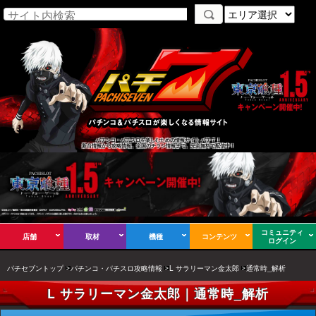
パチンコ・パチスロを楽しむための情報サイト パチ７！
新台情報から攻略情報、全国のチラシ情報まで、完全無料で配信中！
コミュニティ
店舗
取材
機種
コンテンツ
ログイン
パチセブントップ
パチンコ・パチスロ攻略情報
L サラリーマン金太郎
通常時_解析
L サラリーマン金太郎｜通常時_解析