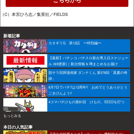
（C）本宮ひろ志／集英社／FIELDS
新着記事
カタギリQ 第12話 〜特別編〜
【最新】パチンコ パチスロ新台導入日スケジュー
ル (8/8更新)｜新台情報 & 噂まとめをお届け
脱サラ回胴漫画家 ダンナくん 第378回「真夏の奇
跡」
8月7日でパチ7は12周年!! おめでとうありがとう
ごきげんよう!!
4コマパチけもの第81回 けもの、SEEDを打つ
もっとみる
本日の人気記事
【演出信頼度まとめ】eフィーバー機動戦士ガン