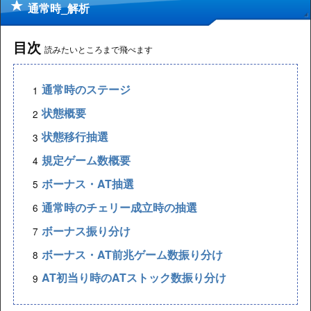
通常時_解析
目次
読みたいところまで飛べます
通常時のステージ
状態概要
状態移行抽選
規定ゲーム数概要
ボーナス・AT抽選
通常時のチェリー成立時の抽選
ボーナス振り分け
ボーナス・AT前兆ゲーム数振り分け
AT初当り時のATストック数振り分け