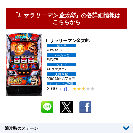
「
L サラリーマン金太郎
」の各詳細情報は
こちらから
L サラリーマン金太郎
導入日
2025-01-06
メーカー名
EXCITE
タイプ
AT(スマスロ)
天井Ｇ数
999G消化でAT当選
口コミ・評価
2.60
（1件）
通常時のステージ