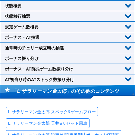
状態概要
状態移行抽選
規定ゲーム数概要
ボーナス・AT抽選
通常時のチェリー成立時の抽選
ボーナス振り分け
ボーナス・AT前兆ゲーム数振り分け
AT初当り時のATストック数振り分け
「
L サラリーマン金太郎
」のその他のコンテンツ
L サラリーマン金太郎 スペック&ゲームフロー
L サラリーマン金太郎 天井&リセット恩恵
L サラリーマン金太郎 設定差(設定推測)│ボーナス&AT確率