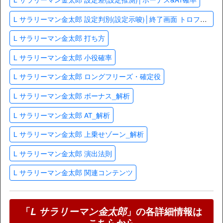
L サラリーマン金太郎 設定判別(設定示唆)│終了画面 トロフィ セリフ
L サラリーマン金太郎 打ち方
L サラリーマン金太郎 小役確率
L サラリーマン金太郎 ロングフリーズ・確定役
L サラリーマン金太郎 ボーナス_解析
L サラリーマン金太郎 AT_解析
L サラリーマン金太郎 上乗せゾーン_解析
L サラリーマン金太郎 演出法則
L サラリーマン金太郎 関連コンテンツ
「
L サラリーマン金太郎
」の各詳細情報は
こちらから