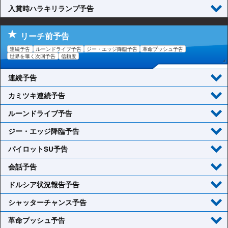
入賞時ハラキリランプ予告
リーチ前予告
連続予告
ルーンドライブ予告
ジー・エッジ降臨予告
革命プッシュ予告
世界を曝く次回予告
信頼度
連続予告
カミツキ連続予告
ルーンドライブ予告
ジー・エッジ降臨予告
パイロットSU予告
会話予告
ドルシア状況報告予告
シャッターチャンス予告
革命プッシュ予告