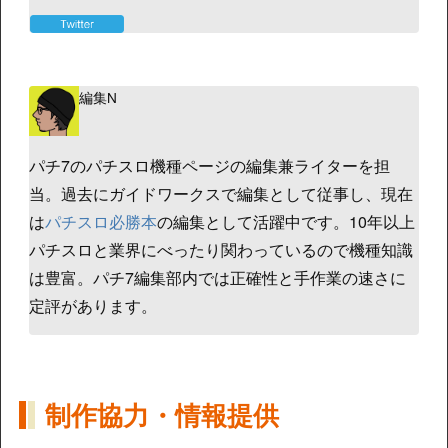
編集N
パチ7のパチスロ機種ページの編集兼ライターを担
当。過去にガイドワークスで編集として従事し、現在
は
パチスロ必勝本
の編集として活躍中です。10年以上
パチスロと業界にべったり関わっているので機種知識
は豊富。パチ7編集部内では正確性と手作業の速さに
定評があります。
制作協力・情報提供