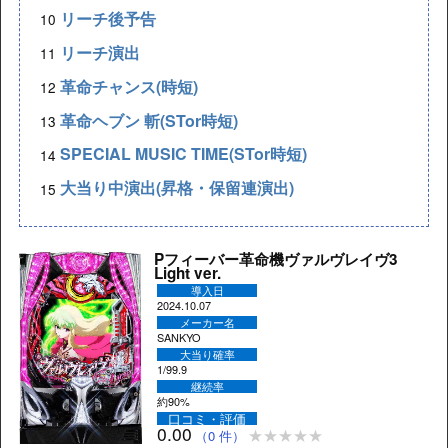
リーチ後予告
リーチ演出
革命チャンス(時短)
革命ヘブン 斬(STor時短)
SPECIAL MUSIC TIME(STor時短)
大当り中演出(昇格・保留連演出)
Pフィーバー革命機ヴァルヴレイヴ3
Light ver.
導入日
2024.10.07
メーカー名
SANKYO
大当り確率
1/99.9
継続率
約90%
口コミ・評価
0.00
（0 件）