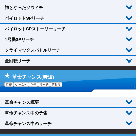
神となったソウイチ
パイロットSPリーチ
パイロットSPストーリーリーチ
1号機SPリーチ
クライマックスバトルリーチ
全回転リーチ
革命チャンス(時短)
時短
ゲーム性
予告
リーチ
信頼度
革命チャンス概要
革命チャンス中の予告
革命チャンス中のリーチ