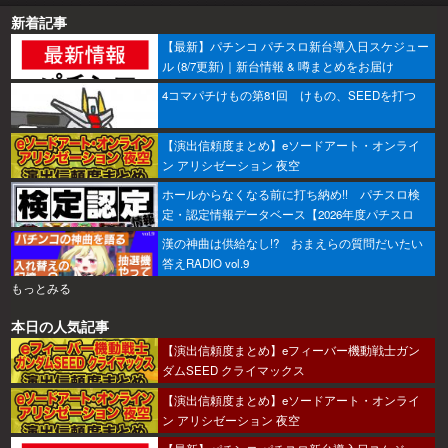
新着記事
【最新】パチンコ パチスロ新台導入日スケジュー
ル (8/7更新)｜新台情報 & 噂まとめをお届け
4コマパチけもの第81回 けもの、SEEDを打つ
【演出信頼度まとめ】eソードアート・オンライ
ン アリシゼーション 夜空
ホールからなくなる前に打ち納め!! パチスロ検
定・認定情報データベース【2026年度パチスロ
版】
漢の神曲は供給なし!? おまえらの質問だいたい
答えRADIO vol.9
もっとみる
本日の人気記事
【演出信頼度まとめ】eフィーバー機動戦士ガン
ダムSEED クライマックス
【演出信頼度まとめ】eソードアート・オンライ
ン アリシゼーション 夜空