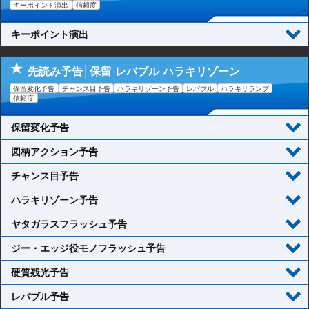
キーポイント演出
信頼度
キーポイント演出
先読み予告│保留 レバブル ハラキリゾーン
保留変化予告
チャンス目予告
ハラキリゾーン予告
レバブル
ハラキリランプ
信頼度
保留変化予告
図柄アクション予告
チャンス目予告
ハラキリゾーン予告
ヤタガラスフラッシュ予告
ジー・エッジ役モノフラッシュ予告
硬質残光予告
レバブル予告