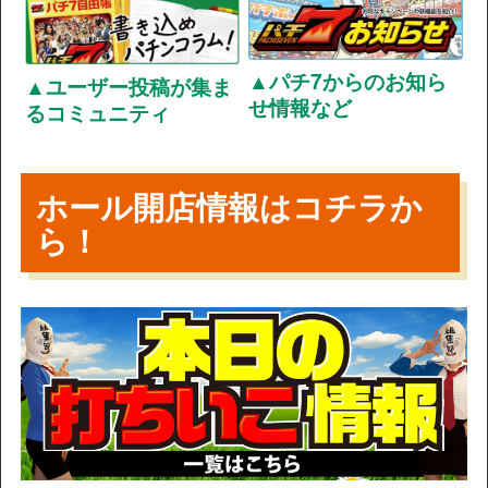
▲パチ7からのお知ら
▲ユーザー投稿が集ま
せ情報など
るコミュニティ
ホール開店情報はコチラか
ら！