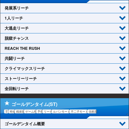
発展系リーチ
1人リーチ
大逃走リーチ
脱獄チャンス
REACH THE RUSH
共闘リーチ
クライマックスリーチ
ストーリーリーチ
全回転リーチ
ゴールデンタイム(ST)
ST
時短
残保留
ゲーム性
予告
リーチ
ルパンモード
不二子モード
信頼度
ゴールデンタイム概要