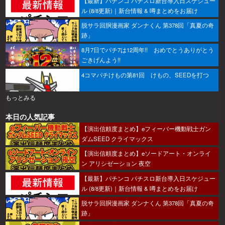
【最新】パチンコ パチスロ新台導入日スケジュー
ル (8/8更新)｜新台情報 & 噂まとめをお届け
脱サラ回胴漫画家 ダンナくん 第378回「真夏の奇
跡」
8月7日でパチ7は12周年!! おめでとうありがとう
ごきげんよう!!
4コマパチけもの第81回 けもの、SEEDを打つ
もっとみる
本日の人気記事
【演出信頼度まとめ】eフィーバー機動戦士ガン
ダムSEED クライマックス
【演出信頼度まとめ】eソードアート・オンライ
ン アリシゼーション 夜空
【最新】パチンコ パチスロ新台導入日スケジュー
ル (8/8更新)｜新台情報 & 噂まとめをお届け
脱サラ回胴漫画家 ダンナくん 第378回「真夏の奇
跡」