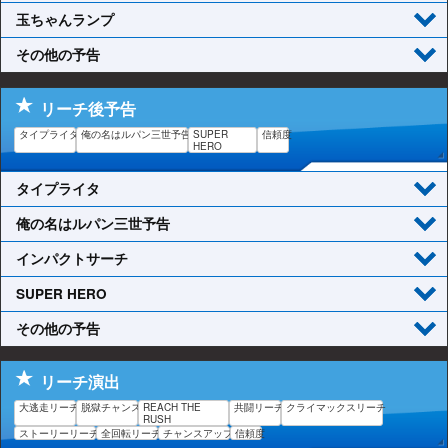
玉ちゃんランプ
その他の予告
リーチ後予告
タイプライタ
俺の名はルパン三世予告
SUPER
信頼度
HERO
タイプライタ
俺の名はルパン三世予告
インパクトサーチ
SUPER HERO
その他の予告
リーチ演出
大逃走リーチ
脱獄チャンス
REACH THE
共闘リーチ
クライマックスリーチ
RUSH
ストーリーリーチ
全回転リーチ
チャンスアップ
信頼度