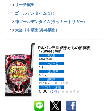
リーチ演出
ゴールデンタイム(ST)
神ゴールデンタイム(ラッキートリガー)
大当り中演出(昇格演出)
Pルパン三世 銭形からの招待状
77Sweet Ver.
導入日
2024.09.02
メーカー名
平和
大当り確率
1/77.7
継続率
約91% ※ラッキートリガー
口コミ・評価
0.00
（0 件）