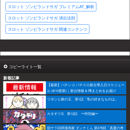
スロット ゾンビランドサガ プレミアムAT_解析
スロット ゾンビランドサガ 演出法則
スロット ゾンビランドサガ 関連コンテンツ
コピーライト一覧
新着記事
【最新】パチンコ パチスロ新台導入日スケジュー
ル (8/10更新)｜新台情報 & 噂まとめをお届け
リボンと銀の玉 第1話「私の好きなものは」
カタギリQ 第12話 〜特別編〜
脱サラ回胴漫画家 ダンナくん 第378回「真夏の奇