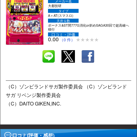
メーカー名
大都技研
タイプ
A＋AT(スマスロ)
天井Ｇ数
ボーナス&ST間777G消化or斜めSAGA30回で超高確へ
移行
口コミ・評価
0.00
（0 件）
（C）ゾンビランドサガ製作委員会 （C）ゾンビランド
サガ リベンジ製作委員会
（C）DAITO GIKEN,INC.
口コミ(評価・感想)