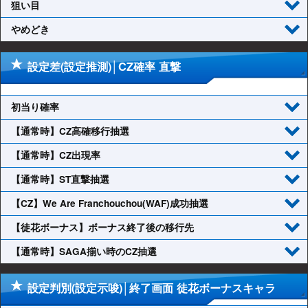
狙い目
やめどき
設定差(設定推測)│CZ確率 直撃
初当り確率
【通常時】CZ高確移行抽選
【通常時】CZ出現率
【通常時】ST直撃抽選
【CZ】We Are Franchouchou(WAF)成功抽選
【徒花ボーナス】ボーナス終了後の移行先
【通常時】SAGA揃い時のCZ抽選
設定判別(設定示唆)│終了画面 徒花ボーナスキャラ