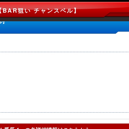
BAR狙い チャンスベル】
ル】