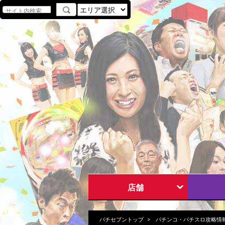
店舗
パチセブントップ
パチンコ・パチスロ攻略情