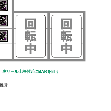
左リール上段付近にBARを狙う
を推奨