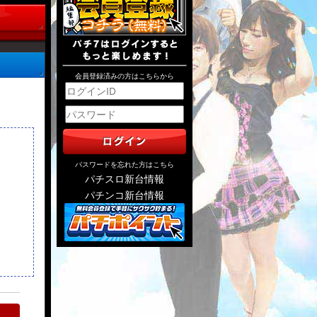
会員登録済みの方はこちらから
パスワードを忘れた方はこちら
パチスロ新台情報
パチンコ新台情報