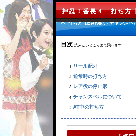
押忍！番長４｜打ち方【
打ち方【BAR狙い チャンスベ
目次
読みたいところまで飛べます
リール配列
通常時の打ち方
レア役の停止形
チャンスベルについて
AT中の打ち方