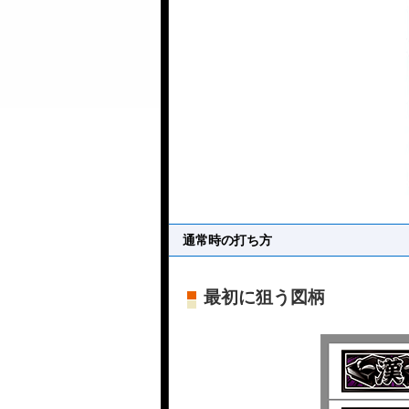
通常時の打ち方
最初に狙う図柄