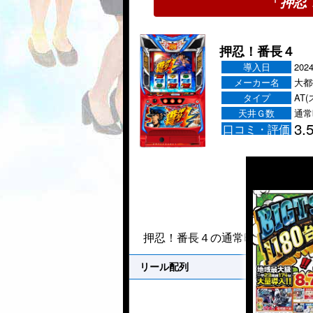
「
押忍
押忍！番長４
導入日
2024
メーカー名
大都
タイプ
AT
天井Ｇ数
通常
3.
口コミ・評価
押忍！番長４の通常時&AT中の
リール配列