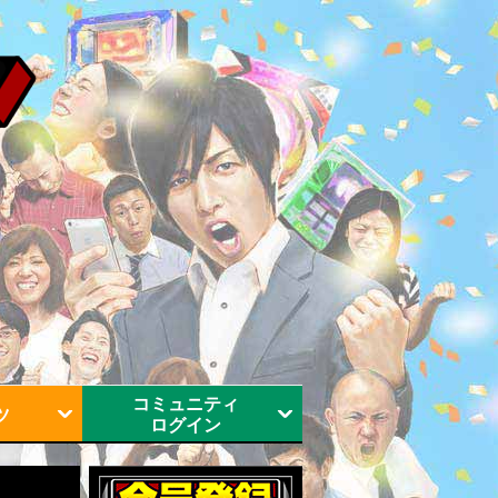
コミュニティ
ツ
ログイン