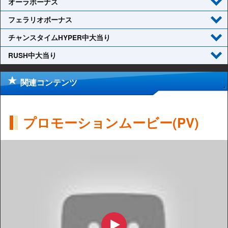
オーラボーナス
フェラリオボーナス
チャンスタイムHYPER中大当り
RUSH中大当り
関連コンテンツ
プロモーションムービー(PV)