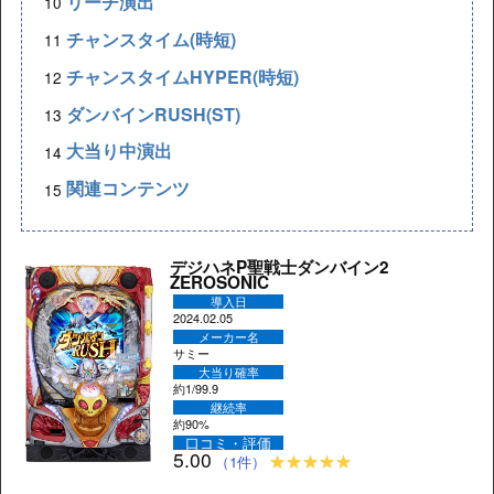
リーチ演出
チャンスタイム(時短)
チャンスタイムHYPER(時短)
ダンバインRUSH(ST)
大当り中演出
関連コンテンツ
デジハネP聖戦士ダンバイン2
ZEROSONIC
導入日
2024.02.05
メーカー名
サミー
大当り確率
約1/99.9
継続率
約90%
口コミ・評価
5.00
（1件）