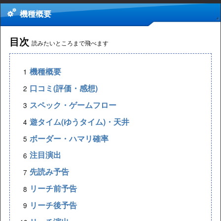
機種概要
目次
読みたいところまで飛べます
機種概要
口コミ(評価・感想)
スペック・ゲームフロー
遊タイム(ゆうタイム)・天井
ボーダー・ハマリ確率
注目演出
先読み予告
リーチ前予告
リーチ後予告