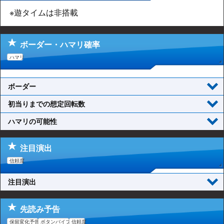
※遊タイムは非搭載
ボーダー・ハマリ確率
ハマリ
ボーダー
初当りまでの想定回転数
ハマリの可能性
注目演出
信頼度
注目演出
先読み予告
保留変化予告
ボタンバイブ
信頼度