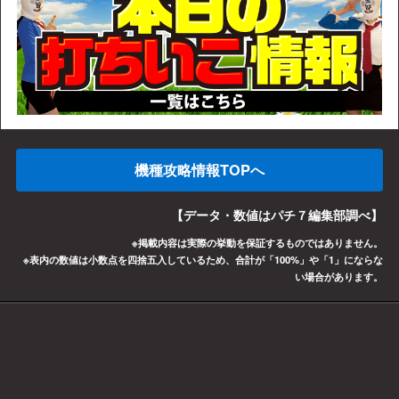
機種攻略情報TOPへ
【データ・数値はパチ７編集部調べ】
※掲載内容は実際の挙動を保証するものではありません。
※表内の数値は小数点を四捨五入しているため、合計が「100%」や「1」にならな
い場合があります。