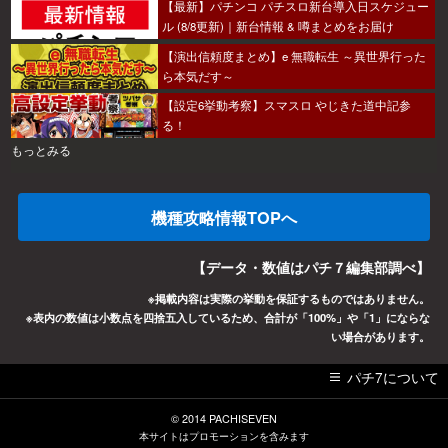
【最新】パチンコ パチスロ新台導入日スケジュー
ル (8/8更新)｜新台情報 & 噂まとめをお届け
【演出信頼度まとめ】e 無職転生 ～異世界行った
ら本気だす～
【設定6挙動考察】スマスロ やじきた道中記参
る！
もっとみる
機種攻略情報TOPへ
【データ・数値はパチ７編集部調べ】
※掲載内容は実際の挙動を保証するものではありません。
※表内の数値は小数点を四捨五入しているため、合計が「100%」や「1」にならな
い場合があります。
パチ7について
© 2014
PACHISEVEN
本サイトはプロモーションを含みます