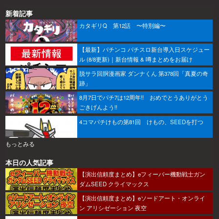
新着記事
カタギリQ 第12話 〜特別編〜
【最新】パチンコ パチスロ新台導入日スケジュー
ル (8/8更新)｜新台情報 & 噂まとめをお届け
脱サラ回胴漫画家 ダンナくん 第378回「真夏の奇
跡」
8月7日でパチ7は12周年!! おめでとうありがとう
ごきげんよう!!
4コマパチけもの第81回 けもの、SEEDを打つ
もっとみる
本日の人気記事
【演出信頼度まとめ】eフィーバー機動戦士ガン
ダムSEED クライマックス
【演出信頼度まとめ】eソードアート・オンライ
ン アリシゼーション 夜空