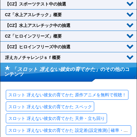
【CZ】スポーツテスト中の抽選
CZ「水上アスレチック」概要
【CZ】水上アスレチック中の抽選
CZ「ヒロインフリーズ」概要
【CZ】ヒロインフリーズ中の抽選
冴えカノチャレンジｓｆ概要
「
スロット 冴えない彼女の育てかた
」のその他のコ
ンテンツ
スロット 冴えない彼女の育てかた 原作アニメを無料で視聴！
スロット 冴えない彼女の育てかた スペック
スロット 冴えない彼女の育てかた 天井・立ち回り
スロット 冴えない彼女の育てかた 設定差(設定推測)│確率・数値