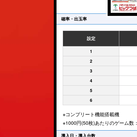
確率・出玉率
設定
1
2
3
4
5
6
※コンプリート機能搭載機
※1000円(50枚)あたりのゲーム数
導入日・導入台数