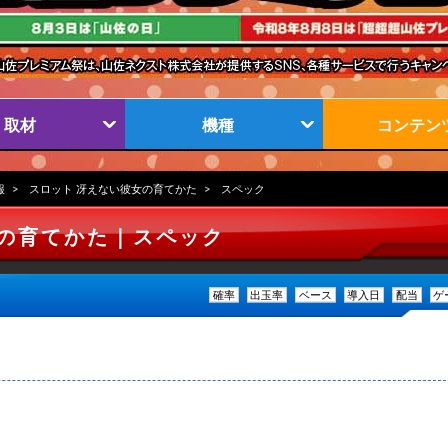
取材
機種
コンテン
報
スロット 冴えない彼女の育てかた
スペック
女の育てかた｜スペック
確率
出玉率
ベース
導入日
配当
ゲ