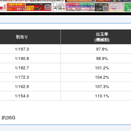
出玉率
初当り
(機械割)
1/197.3
97.8%
1/190.8
98.9%
1/182.7
101.2%
1/172.3
104.2%
1/162.9
107.3%
1/154.0
110.1%
：約35G