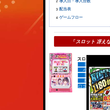
導入日・導入台数
配当表
ゲームフロー
「
スロット 冴え
スロット 冴え
導入日
2024
メーカー名
サボ
タイプ
AT
天井Ｇ数
CZ
2.
口コミ・評価