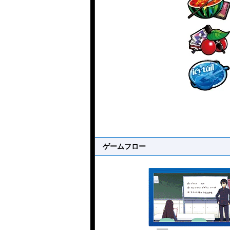
ゲームフロー