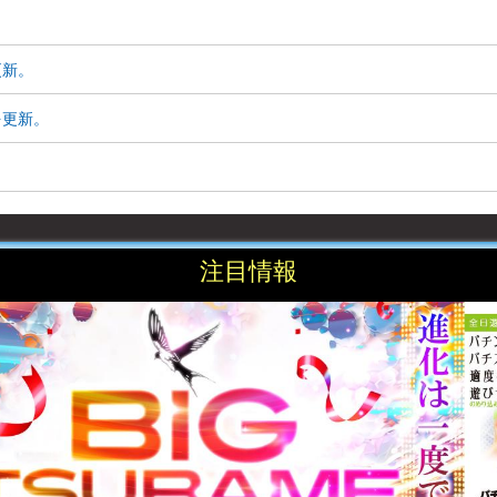
。
更新。
」を更新。
注目情報