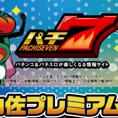
パチンコ・パチスロを楽しむための情報サイト パチ７！
新台情報から攻略情報、全国のチラシ情報まで、完全無料で配信中！