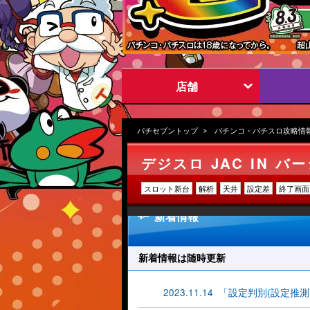
店舗
パチセブントップ
パチンコ・パチスロ攻略情
デジスロ JAC IN バ
スロット新台
解析
天井
設定差
終了画面
新着情報
新着情報は随時更新
2023.11.14 「設定判別(設定