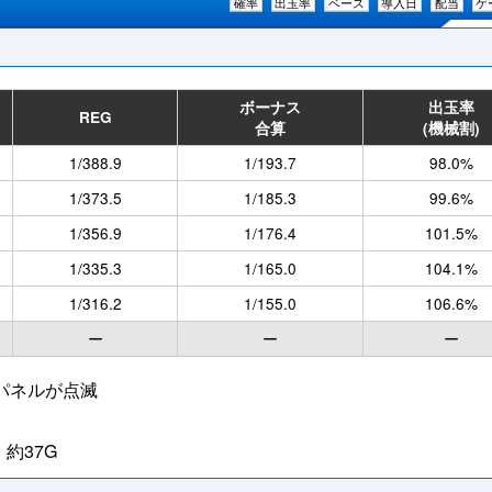
確率
出玉率
ベース
導入日
配当
ゲ
ボーナス
出玉率
REG
合算
(機械割)
1/388.9
1/193.7
98.0%
1/373.5
1/185.3
99.6%
1/356.9
1/176.4
101.5%
1/335.3
1/165.0
104.1%
1/316.2
1/155.0
106.6%
ー
ー
ー
下パネルが点滅
：約37G