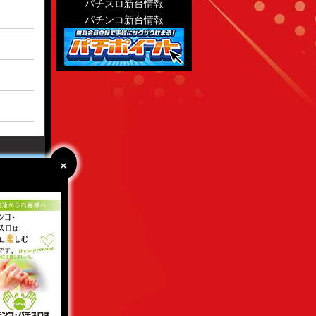
パチスロ新台情報
パチンコ新台情報
×
×