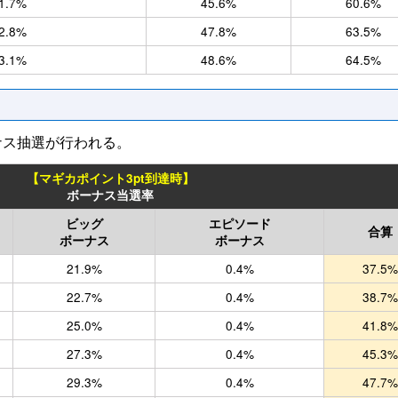
1.7%
45.6%
60.6%
2.8%
47.8%
63.5%
3.1%
48.6%
64.5%
ナス抽選が行われる。
【マギカポイント3pt到達時】
ボーナス当選率
ビッグ
エピソード
合算
ボーナス
ボーナス
21.9%
0.4%
37.5%
22.7%
0.4%
38.7%
25.0%
0.4%
41.8%
27.3%
0.4%
45.3%
29.3%
0.4%
47.7%