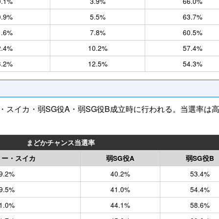
0.1%
3.9%
66.0%
0.9%
5.5%
63.7%
1.6%
7.8%
60.5%
2.4%
10.2%
57.4%
3.2%
12.5%
54.3%
・スイカ・弱SG役A・弱SG役B成立時に行われる。当選率は
まどかチャンス当選率
リー・スイカ
弱SG役A
弱SG役B
9.2%
40.2%
53.4%
9.5%
41.0%
54.4%
1.0%
44.1%
58.6%