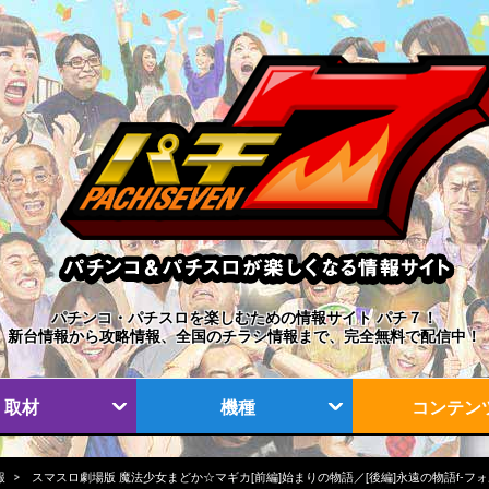
パチンコ・パチスロを楽しむための情報サイト パチ７！
新台情報から攻略情報、全国のチラシ情報まで、完全無料で配信中！
取材
機種
コンテン
報
スマスロ劇場版 魔法少女まどか☆マギカ[前編]始まりの物語／[後編]永遠の物語f-フォ