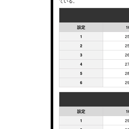
ている。
設定
1
2
1
2
2
2
3
2
4
2
5
2
6
設定
1
2
1