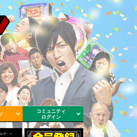
コミュニティ
ツ
ログイン
ルテ-