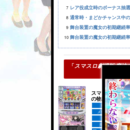
レア役成立時のボーナス抽
通常時・まどかチャンス中
舞台装置の魔女の初期継続
舞台装置の魔女の初期継続
「
スマスロ劇場版 魔法
物語f-
スマスロ劇場版 
の物語f-フォルテ
導入日
2023
メーカー名
メー
タイプ
AT
天井Ｇ数
(ビ