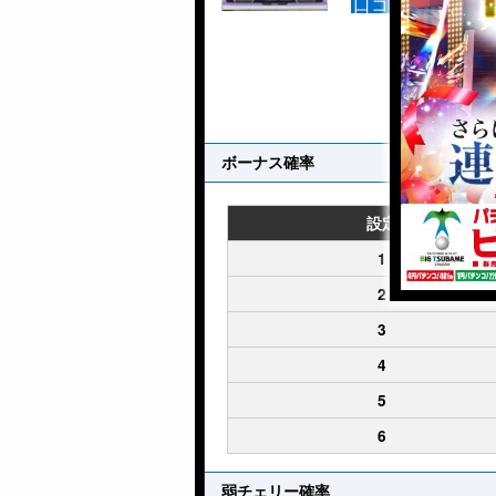
1.
口コミ・評価
ボーナス確率
設定
1
2
3
4
5
6
弱チェリー確率