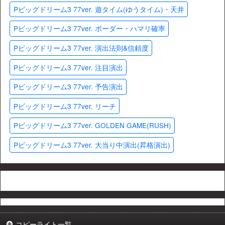
Pビッグドリーム3 77ver. 遊タイム(ゆうタイム)・天井
Pビッグドリーム3 77ver. ボーダー・ハマリ確率
Pビッグドリーム3 77ver. 演出法則&信頼度
Pビッグドリーム3 77ver. 注目演出
Pビッグドリーム3 77ver. 予告演出
Pビッグドリーム3 77ver. リーチ
Pビッグドリーム3 77ver. GOLDEN GAME(RUSH)
Pビッグドリーム3 77ver. 大当り中演出(昇格演出)
コピーライト一覧