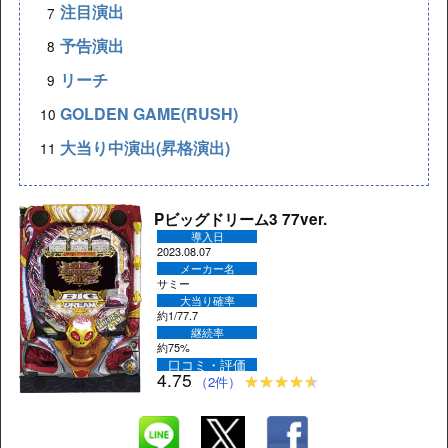
注目演出
予告演出
リーチ
GOLDEN GAME(RUSH)
大当り中演出(昇格演出)
Pビッグドリーム3 77ver.
導入日
2023.08.07
メーカー名
サミー
大当り確率
約1/77.7
継続率
約75%
口コミ・評価
4.75
（2件）