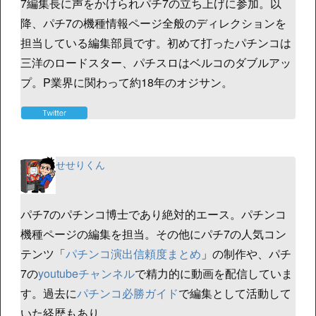
7編集長に声をかけられパチ7の立ち上げに参加。以
降、パチ7の機種情報ページ全般のディレクションを
担当している編集部員です。初めて打ったパチンコは
三洋のロードスター、パチスロはベルコのダブルアッ
プ。P業界に関わって約18年のオジサン。
せせりくん
パチ7のパチンコ博士であり絶対的エース。パチンコ
機種ページの編集を担当。その他にパチ7の人気コン
テンツ「
パチンコ演出信頼度まとめ
」の制作や、パチ
7の
youtubeチャンネル
で精力的に動画を配信していま
す。過去に
パチンコ必勝ガイド
で編集として活動して
いた経歴もあり。