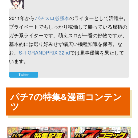
2011年から
パチスロ必勝本
のライターとして活躍中。
プライベートでもしっかり稼働して勝っている屈指の
ガチ系ライターです。萌えスロが一番の好物ですが、
基本的には選り好みせず幅広い機種知識を保有。な
お、
S-1 GRANDPRIX 32nd
では見事優勝を果たして
います。
パチ7の特集&漫画コンテン
ツ