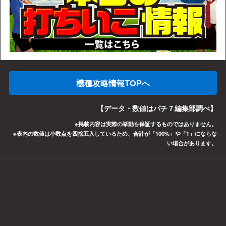
機種攻略情報TOPへ
【データ・数値はパチ７編集部調べ】
※掲載内容は実際の挙動を保証するものではありません。
※表内の数値は小数点を四捨五入しているため、合計が「100%」や「1」にならな
い場合があります。