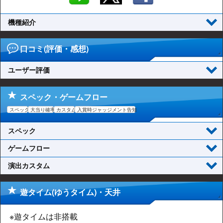
機種紹介
口コミ(評価・感想)
ユーザー評価
スペック・ゲームフロー
スペック
大当り確率
カスタム
入賞時ジャッジメント告知
スペック
ゲームフロー
演出カスタム
遊タイム(ゆうタイム)・天井
※遊タイムは非搭載