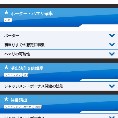
ボーダー・ハマリ確率
ハマリ
ボーダー
初当りまでの想定回転数
ハマリの可能性
演出法則&信頼度
ジャッジメント
法則
ジャッジメントボーナス関連の法則
注目演出
ジャッジメントボーナス
信頼度
ジャッジメントボーナス