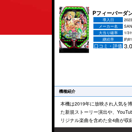
Pフィーバーダ
導入日
2023
メーカー名
SAN
大当り確率
1/31
継続率
約8
3.
口コミ・評価
機種紹介
本機は2019年に放映され人気
た新規ストーリー演出や、YouT
リジナル楽曲を含めた全4曲が収