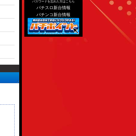
パスワードを忘れた方はこちら
パチスロ新台情報
パチンコ新台情報