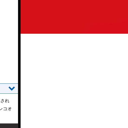
ろされ
ンコオ