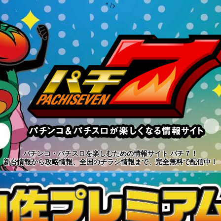
" />
パチンコ・パチスロを楽しむための情報サイト パチ７！
新台情報から攻略情報、全国のチラシ情報まで、完全無料で配信中！