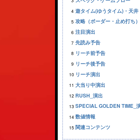
スペック・ゲームフロー
遊タイム(ゆうタイム)・天井
攻略（ボーダー・止め打ち
注目演出
先読み予告
リーチ前予告
リーチ後予告
リーチ演出
大当り中演出
RUSH_演出
SPECIAL GOLDEN TIME_
数値情報
関連コンテンツ