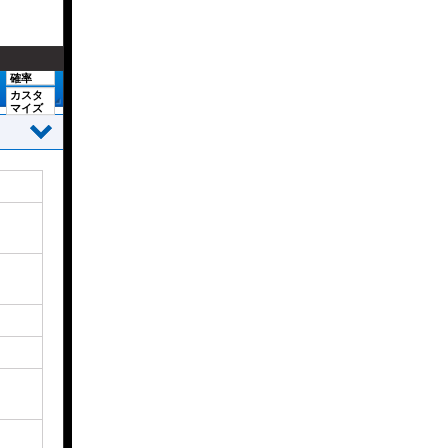
スペッ
ク
大当り
確率
カスタ
マイズ