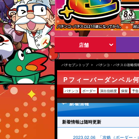
店舗
パチセブントップ
パチンコ・パチスロ攻略情
Pフィーバーダンベル
パチンコ
ボーダー
演出信頼度
保留
予告
新着情報
新着情報は随時更新
2023.02.06 「攻略（ボーダ