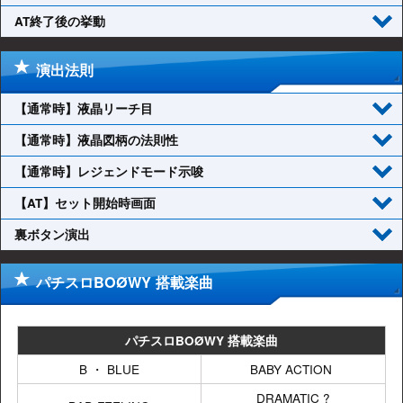
AT終了後の挙動
演出法則
【通常時】液晶リーチ目
【通常時】液晶図柄の法則性
【通常時】レジェンドモード示唆
【AT】セット開始時画面
裏ボタン演出
パチスロBOØWY 搭載楽曲
パチスロBOØWY 搭載楽曲
B ・ BLUE
BABY ACTION
DRAMATIC ?