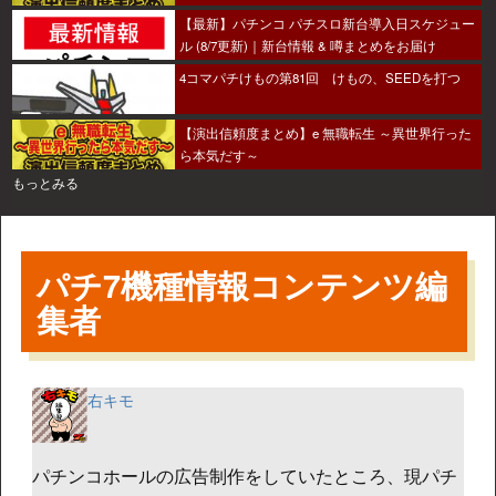
【最新】パチンコ パチスロ新台導入日スケジュー
ル (8/7更新)｜新台情報 & 噂まとめをお届け
4コマパチけもの第81回 けもの、SEEDを打つ
【演出信頼度まとめ】e 無職転生 ～異世界行った
ら本気だす～
もっとみる
パチ7機種情報コンテンツ編
集者
右キモ
パチンコホールの広告制作をしていたところ、現パチ