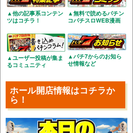
▲他の記事系コンテン
▲無料で読めるパチン
ツはコチラ！
コパチスロWEB漫画
▲パチ7からのお知ら
▲ユーザー投稿が集ま
せ情報など
るコミュニティ
ホール開店情報はコチラか
ら！