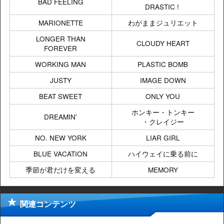
BAD FEELING
DRASTIC !
MARIONETTE
わがままジュリエット
LONGER THAN
CLOUDY HEART
FOREVER
WORKING MAN
PLASTIC BOMB
JUSTY
IMAGE DOWN
BEAT SWEET
ONLY YOU
ホンキー・トンキー
DREAMIN'
・クレイジー
NO. NEW YORK
LIAR GIRL
BLUE VACATION
ハイウェイに乗る前に
季節が君だけを変える
MEMORY
関連コンテンツ