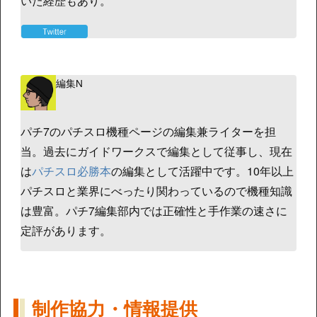
いた経歴もあり。
編集N
パチ7のパチスロ機種ページの編集兼ライターを担
当。過去にガイドワークスで編集として従事し、現在
は
パチスロ必勝本
の編集として活躍中です。10年以上
パチスロと業界にべったり関わっているので機種知識
は豊富。パチ7編集部内では正確性と手作業の速さに
定評があります。
制作協力・情報提供