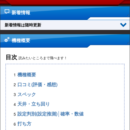
新着情報
新着情報は随時更新
機種概要
目次
読みたいところまで飛べます！
機種概要
口コミ(評価・感想)
スペック
天井・立ち回り
設定判別(設定推測)│確率・数値
打ち方