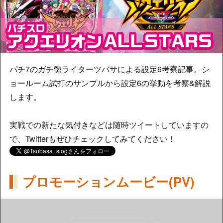
パチ7のガチ勢ライターツバサによる設定6考察記事。シ
ョールーム試打のサンプルから設定6の挙動を考察&解説
します。
実戦での新たな気付きなどは随時ツイートしていますの
で、Twitterもぜひチェックしてみてください！
プロモーションムービー(PV)