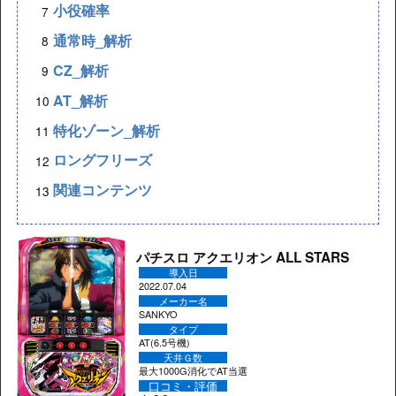
小役確率
通常時_解析
CZ_解析
AT_解析
特化ゾーン_解析
ロングフリーズ
関連コンテンツ
パチスロ アクエリオン ALL STARS
導入日
2022.07.04
メーカー名
SANKYO
タイプ
AT(6.5号機)
天井Ｇ数
最大1000G消化でAT当選
口コミ・評価