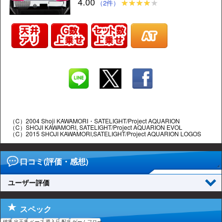
4.00
（2件）
（C）2004 Shoji KAWAMORI・SATELIGHT/Project AQUARION
（C）SHOJI KAWAMORI, SATELIGHT/Project AQUARION EVOL
（C）2015 SHOJI KAWAMORI,SATELIGHT/Project AQUARION LOGOS
口コミ(評価・感想)
ユーザー評価
スペック
確率
出玉率
ベース
導入日
配当
ゲームフロー