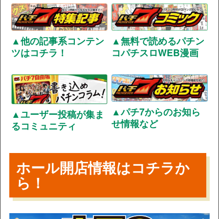
▲他の記事系コンテン
▲無料で読めるパチン
ツはコチラ！
コパチスロWEB漫画
▲パチ7からのお知ら
▲ユーザー投稿が集ま
せ情報など
るコミュニティ
ホール開店情報はコチラか
ら！