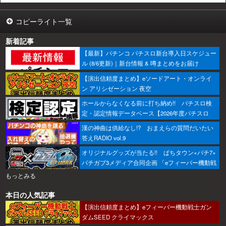
コピーライト一覧
新着記事
【最新】パチンコ パチスロ新台導入日スケジュー
ル (8/6更新)｜新台情報 & 噂まとめをお届け
【演出信頼度まとめ】eソードアート・オンライ
ン アリシゼーション 夜空
ホールからなくなる前に打ち納め!! パチスロ検
定・認定情報データベース【2026年度パチスロ
版】
漢の神曲は供給なし!? おまえらの質問だいたい
答えRADIO vol.9
オリジナルグッズが当たる!! ぱちタウン×パチ7×
パチガブ3メディア合同企画 「eフィーバー機動戦
士ガンダムSEED クライマックスをこのホールで
もっとみる
打ちたい！」キャンペーン開催
本日の人気記事
【演出信頼度まとめ】eフィーバー機動戦士ガン
ダムSEED クライマックス