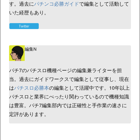
す。過去に
パチンコ必勝ガイド
で編集として活動して
いた経歴もあり。
編集N
パチ7のパチスロ機種ページの編集兼ライターを担
当。過去にガイドワークスで編集として従事し、現在
は
パチスロ必勝本
の編集として活躍中です。10年以上
パチスロと業界にべったり関わっているので機種知識
は豊富。パチ7編集部内では正確性と手作業の速さに
定評があります。