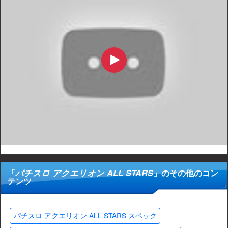
「
パチスロ アクエリオン ALL STARS
」のその他のコン
テンツ
パチスロ アクエリオン ALL STARS スペック