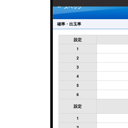
スペック
確率・出玉率
設定
1
2
3
4
5
6
設定
1
2