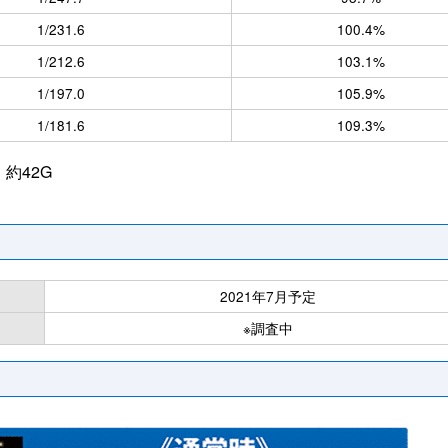
1/231.6
100.4%
1/212.6
103.1%
1/197.0
105.9%
1/181.6
109.3%
：約42G
2021年7月予定
※調査中