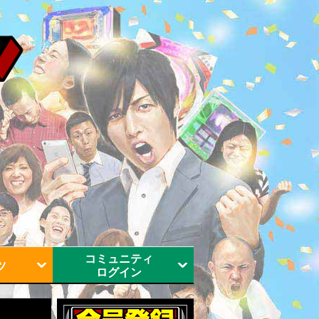
コミュニティ
ツ
ログイン