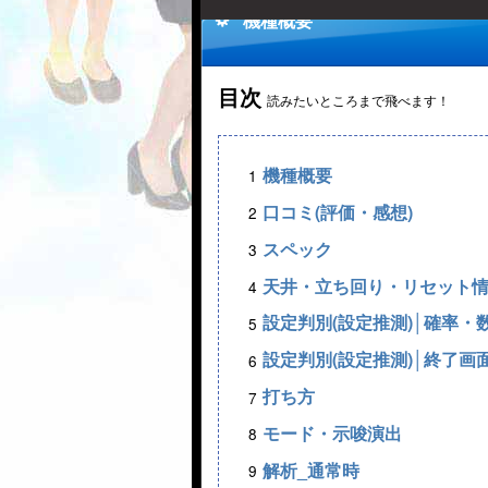
機種概要
目次
読みたいところまで飛べます！
機種概要
口コミ(評価・感想)
スペック
天井・立ち回り・リセット
設定判別(設定推測)│確率・
設定判別(設定推測)│終了画
打ち方
モード・示唆演出
解析_通常時