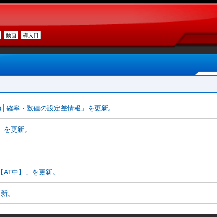
動画
導入日
定推測)│確率・数値の設定差情報」を更新。
出」を更新。
。
タ【AT中】」を更新。
更新。