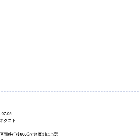
】
.07.05
ネクスト
区間移行後800Gで逢魔刻に当選